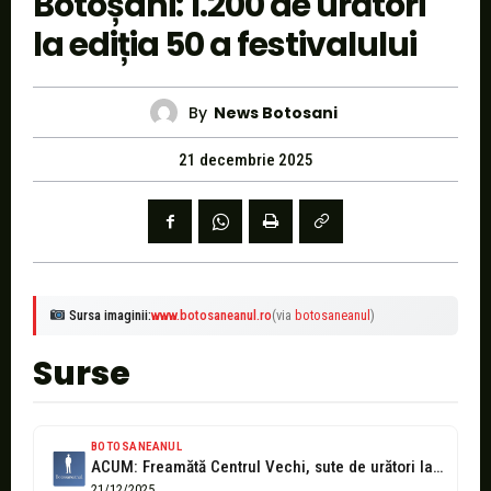
Botoșani: 1.200 de urători
la ediția 50 a festivalului
By
News Botosani
21 decembrie 2025
Sursa imaginii:
www.botosaneanul.ro
(via
botosaneanul
)
Surse
BOTOSANEANUL
ACUM: Freamătă Centrul Vechi, sute de urători la parada de datini și...
21/12/2025