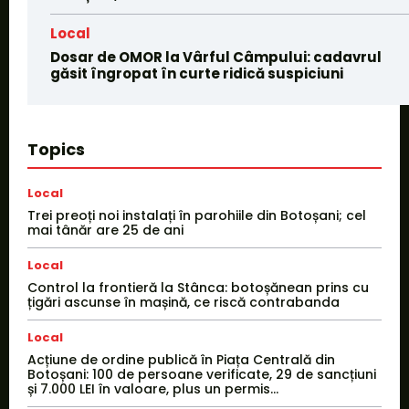
Local
Dosar de OMOR la Vârful Câmpului: cadavrul
găsit îngropat în curte ridică suspiciuni
Topics
Local
Trei preoți noi instalați în parohiile din Botoșani; cel
mai tânăr are 25 de ani
Local
Control la frontieră la Stânca: botoșănean prins cu
țigări ascunse în mașină, ce riscă contrabanda
Local
Acțiune de ordine publică în Piața Centrală din
Botoșani: 100 de persoane verificate, 29 de sancțiuni
și 7.000 LEI în valoare, plus un permis...