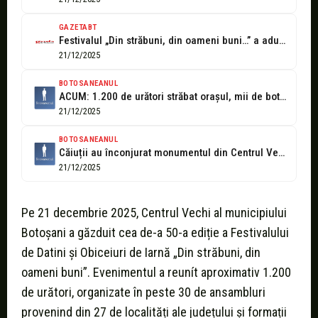
GAZETABT
Festivalul „Din străbuni, din oameni buni…” a adus tradițiile de iarnă în...
21/12/2025
BOTOSANEANUL
ACUM: 1.200 de urători străbat orașul, mii de botoșăneni alături de ei...
21/12/2025
BOTOSANEANUL
Căiuții au înconjurat monumentul din Centrul Vechi, s-a dat startul festivalului –...
21/12/2025
Pe 21 decembrie 2025, Centrul Vechi al municipiului
Botoșani a găzduit cea de-a 50-a ediție a Festivalului
de Datini și Obiceiuri de Iarnă „Din străbuni, din
oameni buni”. Evenimentul a reunít aproximativ 1.200
de urători, organizate în peste 30 de ansambluri
provenind din 27 de localități ale județului și formații