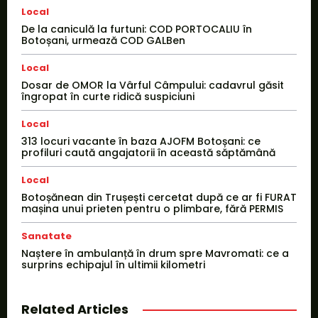
Local
De la caniculă la furtuni: COD PORTOCALIU în
Botoșani, urmează COD GALBen
Local
Dosar de OMOR la Vârful Câmpului: cadavrul găsit
îngropat în curte ridică suspiciuni
Local
313 locuri vacante în baza AJOFM Botoșani: ce
profiluri caută angajatorii în această săptămână
Local
Botoșănean din Trușești cercetat după ce ar fi FURAT
mașina unui prieten pentru o plimbare, fără PERMIS
Sanatate
Naștere în ambulanță în drum spre Mavromati: ce a
surprins echipajul în ultimii kilometri
Related Articles