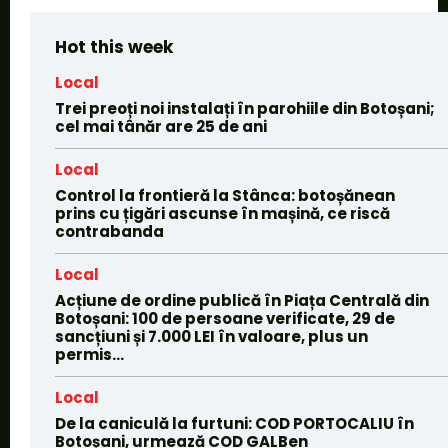
Hot this week
Local
Trei preoți noi instalați în parohiile din Botoșani;
cel mai tânăr are 25 de ani
Local
Control la frontieră la Stânca: botoșănean
prins cu țigări ascunse în mașină, ce riscă
contrabanda
Local
Acțiune de ordine publică în Piața Centrală din
Botoșani: 100 de persoane verificate, 29 de
sancțiuni și 7.000 LEI în valoare, plus un
permis...
Local
De la caniculă la furtuni: COD PORTOCALIU în
Botoșani, urmează COD GALBen