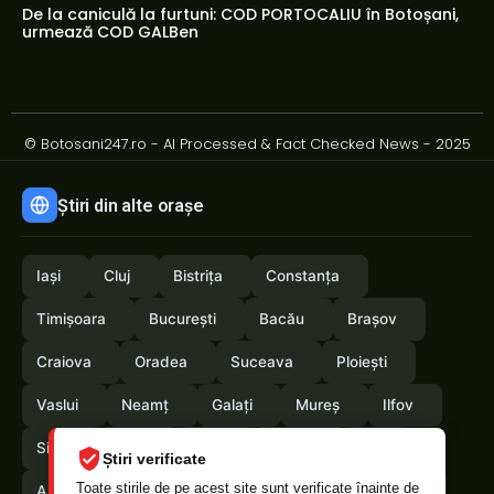
De la caniculă la furtuni: COD PORTOCALIU în Botoșani,
urmează COD GALBen
© Botosani247.ro - AI Processed & Fact Checked News - 2025
Știri din alte orașe
Iași
Cluj
Bistrița
Constanța
Timișoara
București
Bacău
Brașov
Craiova
Oradea
Suceava
Ploiești
Vaslui
Neamț
Galați
Mureș
Ilfov
Sibiu
Arad
Alba
Tulcea
Olt
Știri verificate
Toate știrile de pe acest site sunt verificate înainte de
Arges
Maramures
Vrancea
Satumare