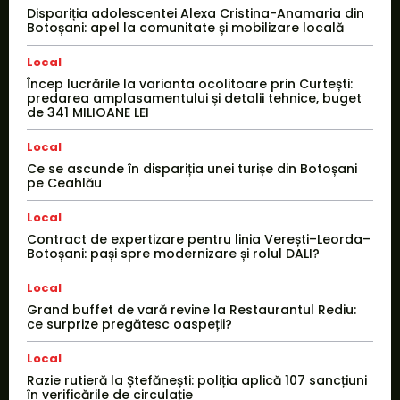
Dispariția adolescentei Alexa Cristina-Anamaria din
Botoșani: apel la comunitate și mobilizare locală
Local
Încep lucrările la varianta ocolitoare prin Curtești:
predarea amplasamentului și detalii tehnice, buget
de 341 MILIOANE LEI
Local
Ce se ascunde în dispariția unei turișe din Botoșani
pe Ceahlău
Local
Contract de expertizare pentru linia Verești–Leorda–
Botoșani: pași spre modernizare și rolul DALI?
Local
Grand buffet de vară revine la Restaurantul Rediu:
ce surprize pregătesc oaspeții?
Local
Razie rutieră la Ștefănești: poliția aplică 107 sancțiuni
în verificările de circulație