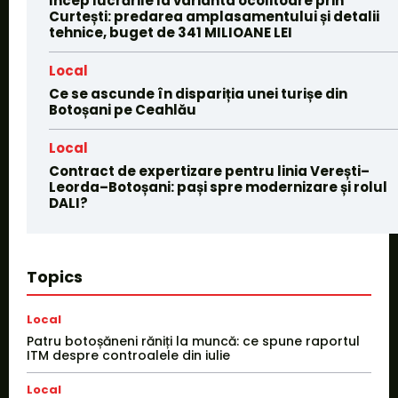
Încep lucrările la varianta ocolitoare prin
Curtești: predarea amplasamentului și detalii
tehnice, buget de 341 MILIOANE LEI
Local
Ce se ascunde în dispariția unei turișe din
Botoșani pe Ceahlău
Local
Contract de expertizare pentru linia Verești–
Leorda–Botoșani: pași spre modernizare și rolul
DALI?
Topics
Local
Patru botoșăneni răniți la muncă: ce spune raportul
ITM despre controalele din iulie
Local