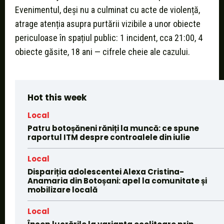
Evenimentul, deși nu a culminat cu acte de violență,
atrage atenția asupra purtării vizibile a unor obiecte
periculoase în spațiul public: 1 incident, cca 21:00, 4
obiecte găsite, 18 ani — cifrele cheie ale cazului.
Hot this week
Local
Patru botoșăneni răniți la muncă: ce spune
raportul ITM despre controalele din iulie
Local
Dispariția adolescentei Alexa Cristina-
Anamaria din Botoșani: apel la comunitate și
mobilizare locală
Local