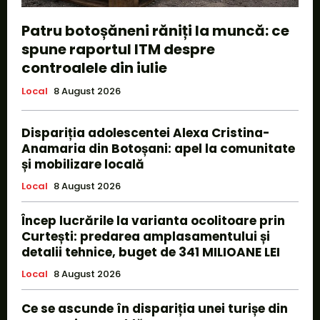
Patru botoșăneni răniți la muncă: ce
spune raportul ITM despre
controalele din iulie
Local
8 August 2026
Dispariția adolescentei Alexa Cristina-
Anamaria din Botoșani: apel la comunitate
și mobilizare locală
Local
8 August 2026
Încep lucrările la varianta ocolitoare prin
Curtești: predarea amplasamentului și
detalii tehnice, buget de 341 MILIOANE LEI
Local
8 August 2026
Ce se ascunde în dispariția unei turișe din