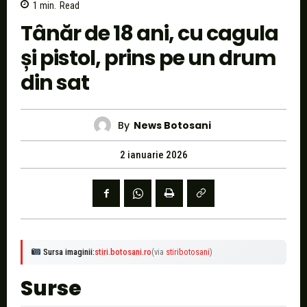
1
min.
Read
Tânăr de 18 ani, cu cagula
și pistol, prins pe un drum
din sat
By
News Botosani
2 ianuarie 2026
Sursa imaginii:
stiri.botosani.ro
(via
stiribotosani
)
Surse