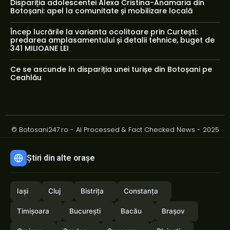
Dispariția adolescentei Alexa Cristina-Anamaria din
Botoșani: apel la comunitate și mobilizare locală
Încep lucrările la varianta ocolitoare prin Curtești:
predarea amplasamentului și detalii tehnice, buget de
341 MILIOANE LEI
Ce se ascunde în dispariția unei turișe din Botoșani pe
Ceahlău
© Botosani247.ro - AI Processed & Fact Checked News - 2025
Știri din alte orașe
Iași
Cluj
Bistrița
Constanța
Timișoara
București
Bacău
Brașov