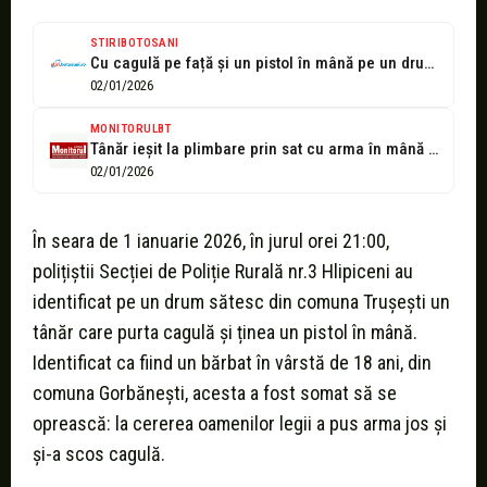
STIRIBOTOSANI
Cu cagulă pe față și un pistol în mână pe un drum...
02/01/2026
MONITORULBT
Tânăr ieșit la plimbare prin sat cu arma în mână și cagula...
02/01/2026
În seara de 1 ianuarie 2026, în jurul orei 21:00,
polițiștii Secției de Poliție Rurală nr.3 Hlipiceni au
identificat pe un drum sătesc din comuna Trușești un
tânăr care purta cagulă și ținea un pistol în mână.
Identificat ca fiind un bărbat în vârstă de 18 ani, din
comuna Gorbănești, acesta a fost somat să se
oprească: la cererea oamenilor legii a pus arma jos și
și-a scos cagulă.