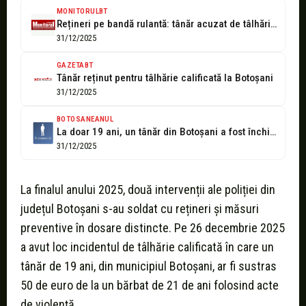
MONITORULBT
Rețineri pe bandă rulantă: tânăr acuzat de tâlhărie, altul de furt și...
31/12/2025
GAZETABT
Tânăr reținut pentru tâlhărie calificată la Botoșani
31/12/2025
BOTOSANEANUL
La doar 19 ani, un tânăr din Botoșani a fost închis pentru...
31/12/2025
La finalul anului 2025, două intervenții ale poliției din
județul Botoșani s-au soldat cu rețineri și măsuri
preventive în dosare distincte. Pe 26 decembrie 2025
a avut loc incidentul de tâlhărie calificată în care un
tânăr de 19 ani, din municipiul Botoșani, ar fi sustras
50 de euro de la un bărbat de 21 de ani folosind acte
de violență.