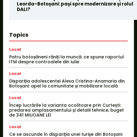
Leorda–Botoșani: pași spre modernizare și rolul
DALI?
Topics
Local
Patru botoșăneni răniți la muncă: ce spune raportul
ITM despre controalele din iulie
Local
Dispariția adolescentei Alexa Cristina-Anamaria din
Botoșani: apel la comunitate și mobilizare locală
Local
Încep lucrările la varianta ocolitoare prin Curtești:
predarea amplasamentului și detalii tehnice, buget
de 341 MILIOANE LEI
Local
Ce se ascunde în dispariția unei turișe din Botoșani