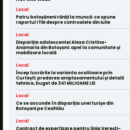
Local
Patru botoșăneni răniți la muncă: ce spune
raportul ITM despre controalele din iulie
Local
Dispariția adolescentei Alexa Cristina-
Anamaria din Botoșani: apel la comunitate și
mobilizare locală
Local
Încep lucrările la varianta ocolitoare prin
Curtești: predarea amplasamentului și detalii
tehnice, buget de 341 MILIOANE LEI
Local
Ce se ascunde în dispariția unei turișe din
Botoșani pe Ceahlău
Local
Contract de expertizare pentru linia Verești–