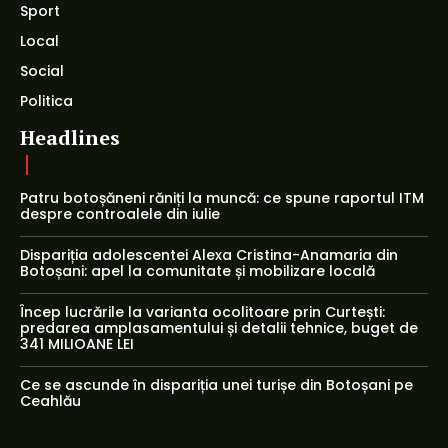
Sport
Local
Social
Politica
Headlines
Patru botoșăneni răniți la muncă: ce spune raportul ITM
despre controalele din iulie
Dispariția adolescentei Alexa Cristina-Anamaria din
Botoșani: apel la comunitate și mobilizare locală
Încep lucrările la varianta ocolitoare prin Curtești:
predarea amplasamentului și detalii tehnice, buget de
341 MILIOANE LEI
Ce se ascunde în dispariția unei turișe din Botoșani pe
Ceahlău