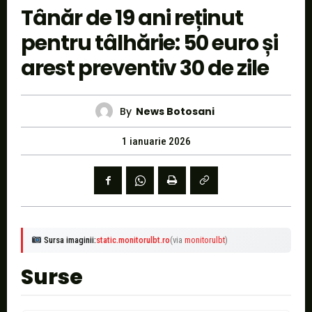
Tânăr de 19 ani reținut
pentru tâlhărie: 50 euro și
arest preventiv 30 de zile
By
News Botosani
1 ianuarie 2026
Sursa imaginii:
static.monitorulbt.ro
(via
monitorulbt
)
Surse