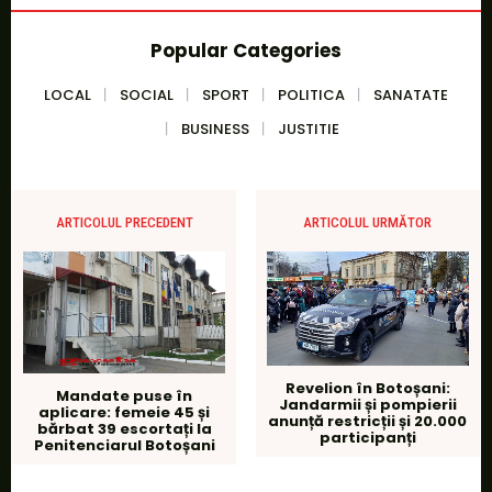
Popular Categories
LOCAL
SOCIAL
SPORT
POLITICA
SANATATE
BUSINESS
JUSTITIE
ARTICOLUL PRECEDENT
ARTICOLUL URMĂTOR
Revelion în Botoșani:
Mandate puse în
Jandarmii și pompierii
aplicare: femeie 45 și
anunță restricții și 20.000
bărbat 39 escortați la
participanți
Penitenciarul Botoșani