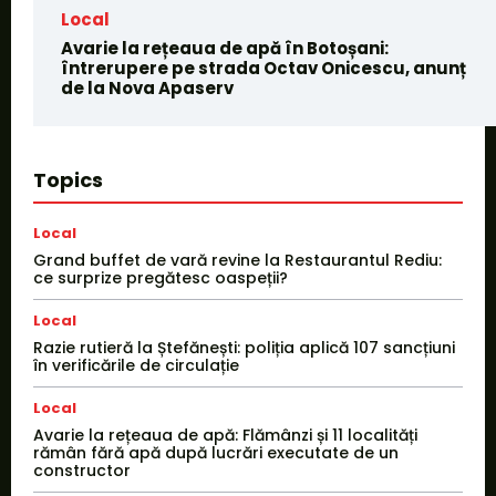
Local
Avarie la rețeaua de apă în Botoșani:
întrerupere pe strada Octav Onicescu, anunț
de la Nova Apaserv
Topics
Local
Grand buffet de vară revine la Restaurantul Rediu:
ce surprize pregătesc oaspeții?
Local
Razie rutieră la Ștefănești: poliția aplică 107 sancțiuni
în verificările de circulație
Local
Avarie la rețeaua de apă: Flămânzi și 11 localități
rămân fără apă după lucrări executate de un
constructor