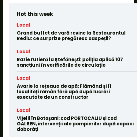
Hot this week
Local
Grand buffet de vară revine la Restaurantul
Rediu: ce surprize pregătesc oaspeții?
Local
Razie rutieră la Ștefănești: poliția aplică 107
sancțiuni în verificările de circulație
Local
Avarie la rețeaua de apă: Flămânzi și 11
localități rămân fără apă după lucrări
executate de un constructor
Local
Vijelii în Botoșani: cod PORTOCALIU și cod
GALBEN, intervenții ale pompierilor după copaci
doborâți