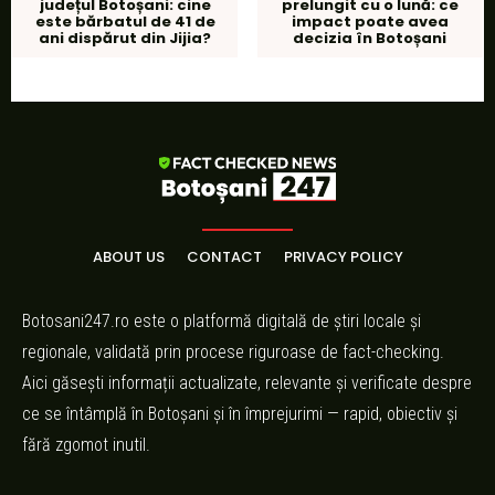
județul Botoșani: cine
prelungit cu o lună: ce
este bărbatul de 41 de
impact poate avea
ani dispărut din Jijia?
decizia în Botoșani
ABOUT US
CONTACT
PRIVACY POLICY
Botosani247.ro este o platformă digitală de știri locale și
regionale, validată prin procese riguroase de fact-checking.
Aici găsești informații actualizate, relevante și verificate despre
ce se întâmplă în Botoșani și în împrejurimi — rapid, obiectiv și
fără zgomot inutil.