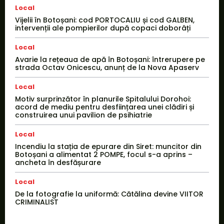
Local
Vijelii în Botoșani: cod PORTOCALIU și cod GALBEN,
intervenții ale pompierilor după copaci doborâți
Local
Avarie la rețeaua de apă în Botoșani: întrerupere pe
strada Octav Onicescu, anunț de la Nova Apaserv
Local
Motiv surprinzător în planurile Spitalului Dorohoi:
acord de mediu pentru desființarea unei clădiri și
construirea unui pavilion de psihiatrie
Local
Incendiu la stația de epurare din Siret: muncitor din
Botoșani a alimentat 2 POMPE, focul s-a aprins –
ancheta în desfășurare
Local
De la fotografie la uniformă: Cătălina devine VIITOR
CRIMINALIST