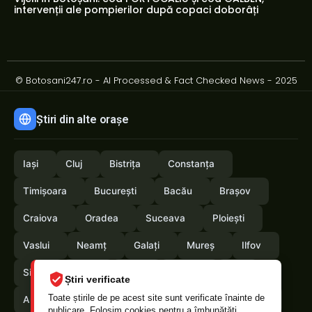
intervenții ale pompierilor după copaci doborâți
© Botosani247.ro - AI Processed & Fact Checked News - 2025
Știri din alte orașe
Iași
Cluj
Bistrița
Constanța
Timișoara
București
Bacău
Brașov
Craiova
Oradea
Suceava
Ploiești
Vaslui
Neamț
Galați
Mureș
Ilfov
Sibiu
Arad
Alba
Tulcea
Olt
Știri verificate
Toate știrile de pe acest site sunt verificate înainte de
Arges
Maramures
Vrancea
Satumare
publicare. Folosim cookies pentru a îmbunătăți