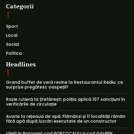
Categorii
Sport
Local
Social
Politica
Headlines
Grand buffet de vară revine la Restaurantul Rediu: ce
surprize pregătesc oaspeții?
Razie rutieră la Ștefănești: poliția aplică 107 sancțiuni în
verificările de circulație
Avarie la rețeaua de apă: Flămânzi și 11 localități rămân
fără apă după lucrări executate de un constructor
Vijelii în Botoșani: cod PORTOCALIU și cod GALBEN,