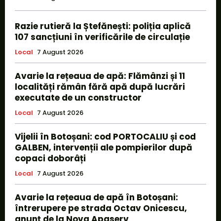
Razie rutieră la Ștefănești: poliția aplică
107 sancțiuni în verificările de circulație
Local
7 August 2026
Avarie la rețeaua de apă: Flămânzi și 11
localități rămân fără apă după lucrări
executate de un constructor
Local
7 August 2026
Vijelii în Botoșani: cod PORTOCALIU și cod
GALBEN, intervenții ale pompierilor după
copaci doborâți
Local
7 August 2026
Avarie la rețeaua de apă în Botoșani:
întrerupere pe strada Octav Onicescu,
anunț de la Nova Apaserv