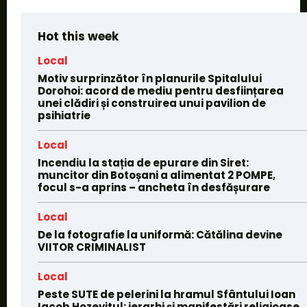
Hot this week
Local
Motiv surprinzător în planurile Spitalului
Dorohoi: acord de mediu pentru desființarea
unei clădiri și construirea unui pavilion de
psihiatrie
Local
Incendiu la stația de epurare din Siret:
muncitor din Botoșani a alimentat 2 POMPE,
focul s-a aprins – ancheta în desfășurare
Local
De la fotografie la uniformă: Cătălina devine
VIITOR CRIMINALIST
Local
Peste SUTE de pelerini la hramul Sfântului Ioan
Iacob Hozevitul: ierarhi și manifestări religioase