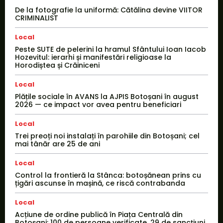
De la fotografie la uniformă: Cătălina devine VIITOR
CRIMINALIST
Local
Peste SUTE de pelerini la hramul Sfântului Ioan Iacob
Hozevitul: ierarhi și manifestări religioase la
Horodiștea și Crăiniceni
Local
Plățile sociale în AVANS la AJPIS Botoșani în august
2026 — ce impact vor avea pentru beneficiari
Local
Trei preoți noi instalați în parohiile din Botoșani; cel
mai tânăr are 25 de ani
Local
Control la frontieră la Stânca: botoșănean prins cu
țigări ascunse în mașină, ce riscă contrabanda
Local
Acțiune de ordine publică în Piața Centrală din
Botoșani: 100 de persoane verificate, 29 de sancțiuni