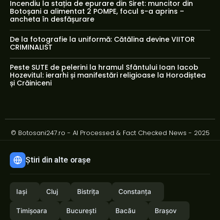
Incendiu la stația de epurare din Siret: muncitor din
Botoșani a alimentat 2 POMPE, focul s-a aprins –
ancheta în desfășurare
De la fotografie la uniformă: Cătălina devine VIITOR
CRIMINALIST
Peste SUTE de pelerini la hramul Sfântului Ioan Iacob
Hozevitul: ierarhi și manifestări religioase la Horodiștea
și Crăiniceni
© Botosani247.ro - AI Processed & Fact Checked News - 2025
Știri din alte orașe
Iași
Cluj
Bistrița
Constanța
Timișoara
București
Bacău
Brașov