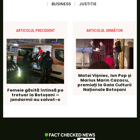
BUSINESS
JUSTITIE
ARTICOLUL PRECEDENT
ARTICOLUL URMĂTOR
Matei Vișniec, Ion Pop și
Marius Marin Cazacu,
premiați la Gala Culturii
Naționale Botoșani
Femeie găsită întinsă pe
trotuar la Botoșani —
jandarmii au salvat-o