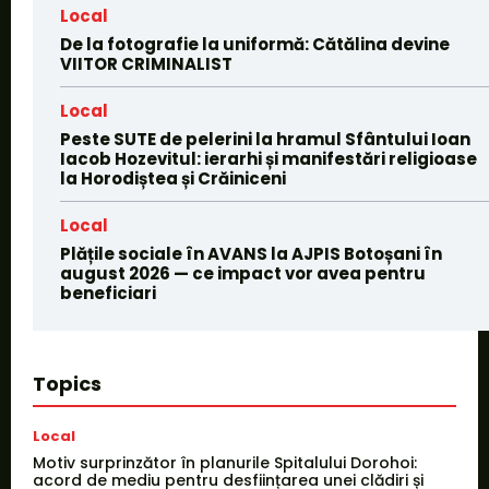
Local
De la fotografie la uniformă: Cătălina devine
VIITOR CRIMINALIST
Local
Peste SUTE de pelerini la hramul Sfântului Ioan
Iacob Hozevitul: ierarhi și manifestări religioase
la Horodiștea și Crăiniceni
Local
Plățile sociale în AVANS la AJPIS Botoșani în
august 2026 — ce impact vor avea pentru
beneficiari
Topics
Local
Motiv surprinzător în planurile Spitalului Dorohoi:
acord de mediu pentru desființarea unei clădiri și