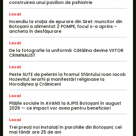
construirea unui pavilion de psihiatrie
Local
Incendiu la stația de epurare din Siret: muncitor din
Botoșani a alimentat 2 POMPE, focul s-a aprins –
ancheta în desfășurare
Local
De la fotografie la uniformă: Cătălina devine VIITOR
CRIMINALIST
Local
Peste SUTE de pelerini la hramul Sfântului Ioan Iacob
Hozevitul: ierarhi și manifestări religioase la
Horodiștea și Crăiniceni
Local
Plățile sociale în AVANS la AJPIS Botoșani în august
2026 — ce impact vor avea pentru beneficiari
Local
Trei preoți noi instalați în parohiile din Botoșani; cel
mai tânăr are 25 de ani