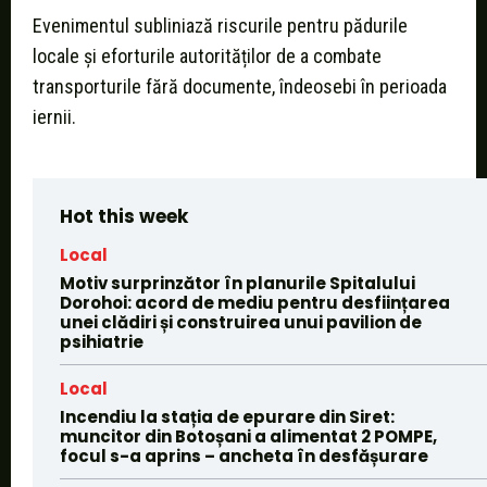
Evenimentul subliniază riscurile pentru pădurile
locale și eforturile autorităților de a combate
transporturile fără documente, îndeosebi în perioada
iernii.
Hot this week
Local
Motiv surprinzător în planurile Spitalului
Dorohoi: acord de mediu pentru desființarea
unei clădiri și construirea unui pavilion de
psihiatrie
Local
Incendiu la stația de epurare din Siret:
muncitor din Botoșani a alimentat 2 POMPE,
focul s-a aprins – ancheta în desfășurare