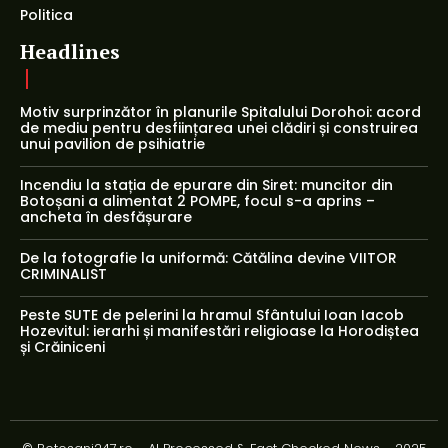
Politica
Headlines
Motiv surprinzător în planurile Spitalului Dorohoi: acord
de mediu pentru desființarea unei clădiri și construirea
unui pavilion de psihiatrie
Incendiu la stația de epurare din Siret: muncitor din
Botoșani a alimentat 2 POMPE, focul s-a aprins –
ancheta în desfășurare
De la fotografie la uniformă: Cătălina devine VIITOR
CRIMINALIST
Peste SUTE de pelerini la hramul Sfântului Ioan Iacob
Hozevitul: ierarhi și manifestări religioase la Horodiștea
și Crăiniceni