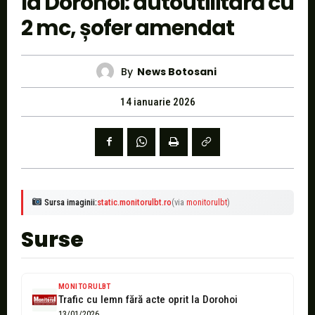
la Dorohoi: autoutilitară cu
2 mc, șofer amendat
By
News Botosani
14 ianuarie 2026
Sursa imaginii:
static.monitorulbt.ro
(via
monitorulbt
)
Surse
MONITORULBT
Trafic cu lemn fără acte oprit la Dorohoi
13/01/2026