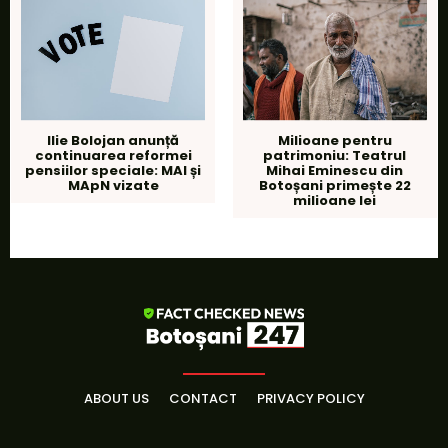
Ilie Bolojan anunță
Milioane pentru
continuarea reformei
patrimoniu: Teatrul
pensiilor speciale: MAI și
Mihai Eminescu din
MApN vizate
Botoșani primește 22
milioane lei
ABOUT US
CONTACT
PRIVACY POLICY