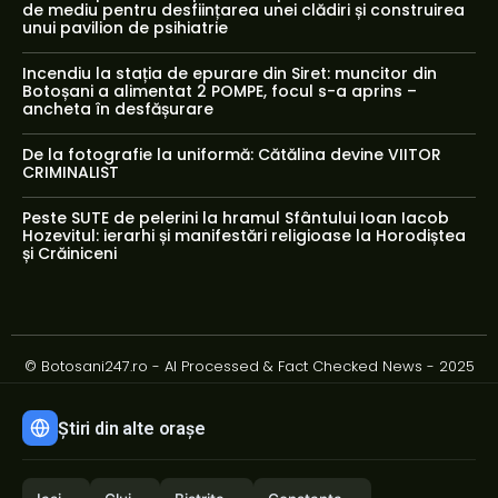
de mediu pentru desființarea unei clădiri și construirea
unui pavilion de psihiatrie
Incendiu la stația de epurare din Siret: muncitor din
Botoșani a alimentat 2 POMPE, focul s-a aprins –
ancheta în desfășurare
De la fotografie la uniformă: Cătălina devine VIITOR
CRIMINALIST
Peste SUTE de pelerini la hramul Sfântului Ioan Iacob
Hozevitul: ierarhi și manifestări religioase la Horodiștea
și Crăiniceni
© Botosani247.ro - AI Processed & Fact Checked News - 2025
Știri din alte orașe