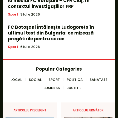
la meciul FC Botoșani – CFR Cluj, în
contextul investigațiilor FRF
Sport
9 Iulie 2026
FC Botoșani Întâlnește Ludogorets în
ultimul test din Bulgaria: ce mizează
pregătirile pentru sezon
Sport
6 Iulie 2026
Popular Categories
LOCAL
SOCIAL
SPORT
POLITICA
SANATATE
BUSINESS
JUSTITIE
ARTICOLUL PRECEDENT
ARTICOLUL URMĂTOR