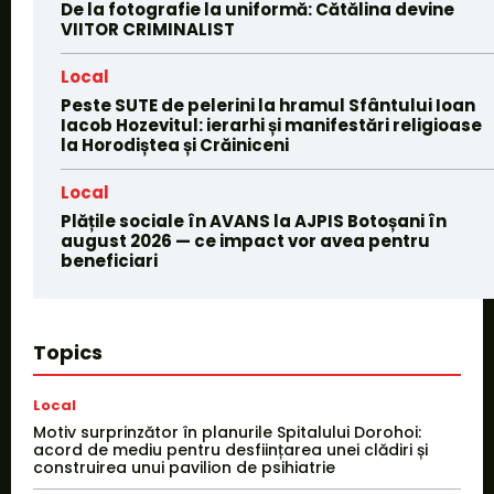
De la fotografie la uniformă: Cătălina devine
VIITOR CRIMINALIST
Local
Peste SUTE de pelerini la hramul Sfântului Ioan
Iacob Hozevitul: ierarhi și manifestări religioase
la Horodiștea și Crăiniceni
Local
Plățile sociale în AVANS la AJPIS Botoșani în
august 2026 — ce impact vor avea pentru
beneficiari
Topics
Local
Motiv surprinzător în planurile Spitalului Dorohoi:
acord de mediu pentru desființarea unei clădiri și
construirea unui pavilion de psihiatrie