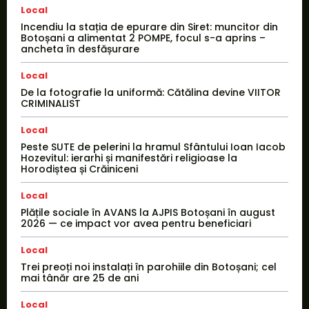
Local
Incendiu la stația de epurare din Siret: muncitor din
Botoșani a alimentat 2 POMPE, focul s-a aprins –
ancheta în desfășurare
Local
De la fotografie la uniformă: Cătălina devine VIITOR
CRIMINALIST
Local
Peste SUTE de pelerini la hramul Sfântului Ioan Iacob
Hozevitul: ierarhi și manifestări religioase la
Horodiștea și Crăiniceni
Local
Plățile sociale în AVANS la AJPIS Botoșani în august
2026 — ce impact vor avea pentru beneficiari
Local
Trei preoți noi instalați în parohiile din Botoșani; cel
mai tânăr are 25 de ani
Local