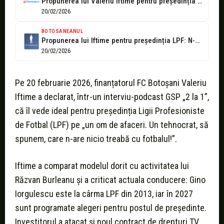
Propunerea lui Valeriu Iftime pentru președinția LPF: „N-are nicio treabă cu fotbalul”
20/02/2026
BOTOSANEANUL
Propunerea lui Iftime pentru președinția LPF: N-are nicio treabă cu fotbalul
20/02/2026
Pe 20 februarie 2026, finanțatorul FC Botoșani Valeriu
Iftime a declarat, într-un interviu-podcast GSP „2 la 1”,
că îl vede ideal pentru președinția Ligii Profesioniste
de Fotbal (LPF) pe „un om de afaceri. Un tehnocrat, să
spunem, care n-are nicio treabă cu fotbalul!”.
Iftime a comparat modelul dorit cu activitatea lui
Răzvan Burleanu şi a criticat actuala conducere: Gino
Iorgulescu este la cârma LPF din 2013, iar în 2027
sunt programate alegeri pentru postul de președinte.
Investitorul a atacat şi noul contract de drepturi TV,