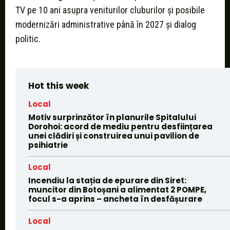
TV pe 10 ani asupra veniturilor cluburilor şi posibile
modernizări administrative până în 2027 și dialog
politic.
Hot this week
Local
Motiv surprinzător în planurile Spitalului
Dorohoi: acord de mediu pentru desființarea
unei clădiri și construirea unui pavilion de
psihiatrie
Local
Incendiu la stația de epurare din Siret:
muncitor din Botoșani a alimentat 2 POMPE,
focul s-a aprins – ancheta în desfășurare
Local