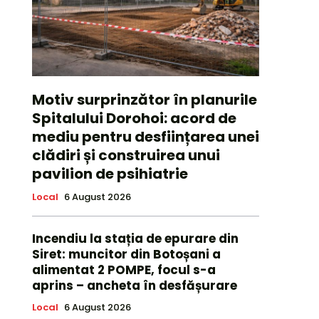
Motiv surprinzător în planurile
Spitalului Dorohoi: acord de
mediu pentru desființarea unei
clădiri și construirea unui
pavilion de psihiatrie
Local
6 August 2026
Incendiu la stația de epurare din
Siret: muncitor din Botoșani a
alimentat 2 POMPE, focul s-a
aprins – ancheta în desfășurare
Local
6 August 2026