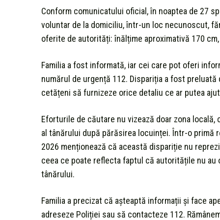
Conform comunicatului oficial, în noaptea de 27 spre
voluntar de la domiciliu, într-un loc necunoscut, 
oferite de autorități: înălțime aproximativă 170 cm,
Familia a fost informată, iar cei care pot oferi info
numărul de urgență 112. Dispariția a fost preluată 
cetățeni să furnizeze orice detaliu ce ar putea ajuta
Eforturile de căutare nu vizează doar zona locală, c
al tânărului după părăsirea locuinței. Într-o primă r
2026 menționează că această dispariție nu reprezin
ceea ce poate reflecta faptul că autoritățile nu au 
tânărului.
Familia a precizat că așteaptă informații și face ap
adreseze Poliției sau să contacteze 112. Rămânem c