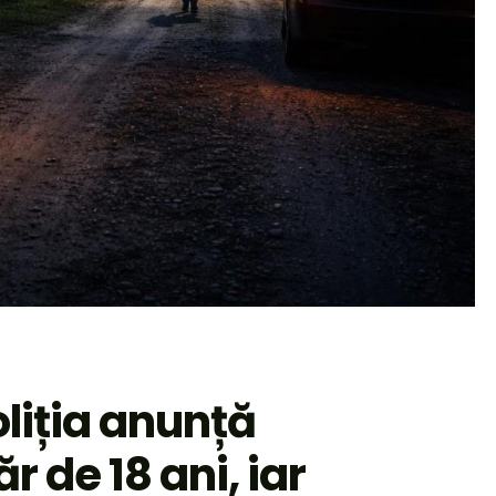
liția anunță
r de 18 ani, iar