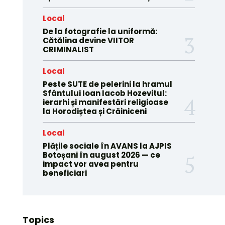
Local
De la fotografie la uniformă:
Cătălina devine VIITOR
CRIMINALIST
Local
Peste SUTE de pelerini la hramul
Sfântului Ioan Iacob Hozevitul:
ierarhi și manifestări religioase
la Horodiștea și Crăiniceni
Local
Plățile sociale în AVANS la AJPIS
Botoșani în august 2026 — ce
impact vor avea pentru
beneficiari
Topics