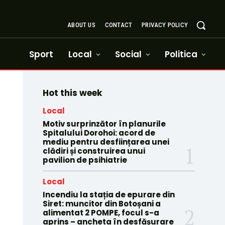
ABOUT US
CONTACT
PRIVACY POLICY
Sport
Local
Social
Politica
Hot this week
Local
Motiv surprinzător în planurile
Spitalului Dorohoi: acord de
mediu pentru desființarea unei
clădiri și construirea unui
pavilion de psihiatrie
Local
Incendiu la stația de epurare din
Siret: muncitor din Botoșani a
alimentat 2 POMPE, focul s-a
aprins – ancheta în desfășurare