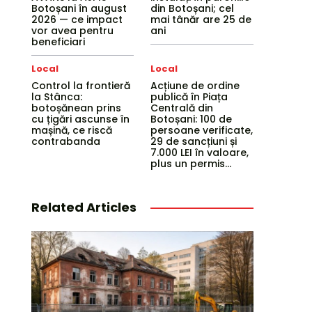
Botoșani în august
din Botoșani; cel
2026 — ce impact
mai tânăr are 25 de
vor avea pentru
ani
beneficiari
Local
Local
Control la frontieră
Acțiune de ordine
la Stânca:
publică în Piața
botoșănean prins
Centrală din
cu țigări ascunse în
Botoșani: 100 de
mașină, ce riscă
persoane verificate,
contrabanda
29 de sancțiuni și
7.000 LEI în valoare,
plus un permis...
Related Articles