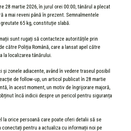
 28 martie 2026, în jurul orei 00:00, tânărul a plecat
fără a mai reveni până în prezent. Semnalmentele
 greutate 65 kg, constituție slabă.
rmații sunt rugați să contacteze autoritățile prin
de către Poliția Română, care a lansat apel către
 la localizarea tânărului.
i și zonele adiacente, având în vedere traseul posibil
eacție de follow-up, un articol publicat în 28 martie
tă, în acest moment, un motiv de îngrijorare majoră,
obținut încă indicii despre un pericol pentru siguranța
el la orice persoană care poate oferi detalii să se
onectați pentru a actualiza cu informații noi pe