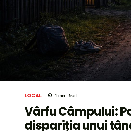
LOCAL
1
min.
Read
Vârfu Câmpului: Po
dispariția unui tână