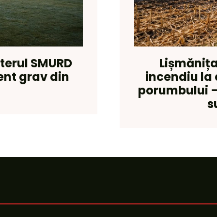
pterul SMURD
Lișmănița
ent grav din
incendiu la 
porumbului 
s