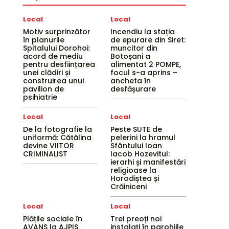
Local
Local
Motiv surprinzător
Incendiu la stația
în planurile
de epurare din Siret:
Spitalului Dorohoi:
muncitor din
acord de mediu
Botoșani a
pentru desființarea
alimentat 2 POMPE,
unei clădiri și
focul s-a aprins –
construirea unui
ancheta în
pavilion de
desfășurare
psihiatrie
Local
Local
De la fotografie la
Peste SUTE de
uniformă: Cătălina
pelerini la hramul
devine VIITOR
Sfântului Ioan
CRIMINALIST
Iacob Hozevitul:
ierarhi și manifestări
religioase la
Horodiștea și
Crăiniceni
Local
Local
Plățile sociale în
Trei preoți noi
AVANS la AJPIS
instalați în parohiile