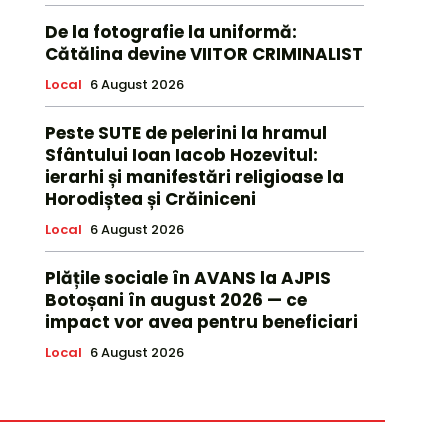
De la fotografie la uniformă:
Cătălina devine VIITOR CRIMINALIST
Local
6 August 2026
Peste SUTE de pelerini la hramul
Sfântului Ioan Iacob Hozevitul:
ierarhi și manifestări religioase la
Horodiștea și Crăiniceni
Local
6 August 2026
Plățile sociale în AVANS la AJPIS
Botoșani în august 2026 — ce
impact vor avea pentru beneficiari
Local
6 August 2026