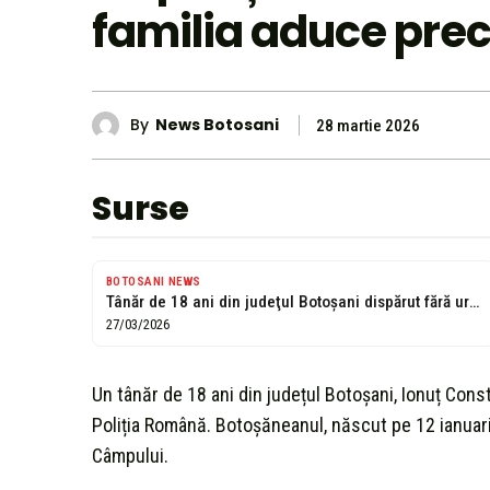
familia aduce prec
By
News Botosani
28 martie 2026
Surse
BOTOSANI NEWS
Tânăr de 18 ani din judeţul Botoşani dispărut fără urmă. Ionuţ a...
27/03/2026
Un tânăr de 18 ani din județul Botoșani, Ionuț Con
Poliția Română. Botoșăneanul, născut pe 12 ianuari
Câmpului.