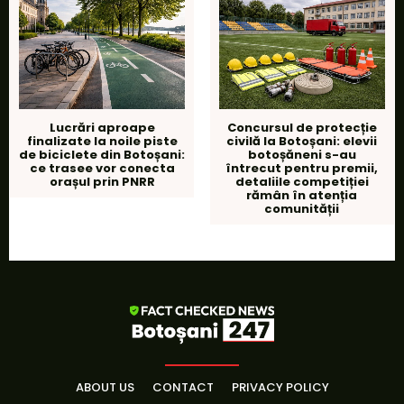
Lucrări aproape
Concursul de protecție
finalizate la noile piste
civilă la Botoșani: elevii
de biciclete din Botoșani:
botoșăneni s-au
ce trasee vor conecta
întrecut pentru premii,
orașul prin PNRR
detaliile competiției
rămân în atenția
comunității
ABOUT US
CONTACT
PRIVACY POLICY