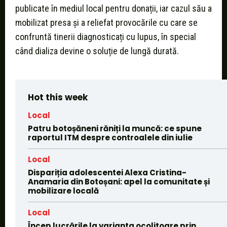
publicate în mediul local pentru donații, iar cazul său a
mobilizat presa și a reliefat provocările cu care se
confruntă tinerii diagnosticați cu lupus, în special
când dializa devine o soluție de lungă durată.
Hot this week
Local
Patru botoșăneni răniți la muncă: ce spune
raportul ITM despre controalele din iulie
Local
Dispariția adolescentei Alexa Cristina-
Anamaria din Botoșani: apel la comunitate și
mobilizare locală
Local
Încep lucrările la varianta ocolitoare prin