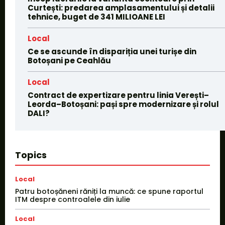
Curtești: predarea amplasamentului și detalii
tehnice, buget de 341 MILIOANE LEI
Local
Ce se ascunde în dispariția unei turișe din
Botoșani pe Ceahlău
Local
Contract de expertizare pentru linia Verești–
Leorda–Botoșani: pași spre modernizare și rolul
DALI?
Topics
Local
Patru botoșăneni răniți la muncă: ce spune raportul
ITM despre controalele din iulie
Local