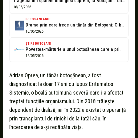
Tragedia din spatele unui gest suprem, la Botoșani. Tatăl i-a donat un...
16/05/2026
BOTOSANEANUL
Drama prin care trece un tânăr din Botoșani: O boală îi distruge...
16/05/2026
ȘTIRI BOTOȘANI
Povestea-mărturie a unui botoșănean care a primit un rinichi de la tată,...
16/05/2026
Adrian Oprea, un tânăr botoșănean, a fost
diagnosticat la doar 17 ani cu lupus Eritematos
Sistemic, o boală autoimună severă care i-a afectat
treptat funcțiile organismului. Din 2018 trăiește
dependent de dializă, iar în 2022 a existat o speranță
prin transplantul de rinichi de la tatăl său, în
încercarea de a-și recăpăta viața.