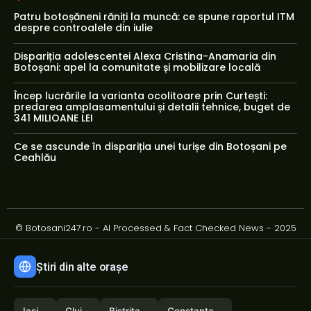
Patru botoșăneni răniți la muncă: ce spune raportul ITM
despre controalele din iulie
Dispariția adolescentei Alexa Cristina-Anamaria din
Botoșani: apel la comunitate și mobilizare locală
Încep lucrările la varianta ocolitoare prin Curtești:
predarea amplasamentului și detalii tehnice, buget de
341 MILIOANE LEI
Ce se ascunde în dispariția unei turișe din Botoșani pe
Ceahlău
© Botosani247.ro - AI Processed & Fact Checked News - 2025
Știri din alte orașe