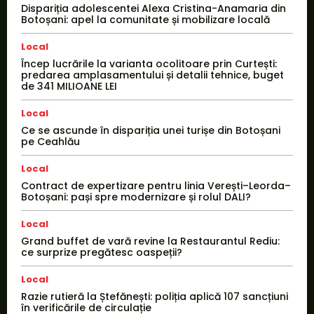
Dispariția adolescentei Alexa Cristina-Anamaria din
Botoșani: apel la comunitate și mobilizare locală
Local
Încep lucrările la varianta ocolitoare prin Curtești:
predarea amplasamentului și detalii tehnice, buget
de 341 MILIOANE LEI
Local
Ce se ascunde în dispariția unei turișe din Botoșani
pe Ceahlău
Local
Contract de expertizare pentru linia Verești–Leorda–
Botoșani: pași spre modernizare și rolul DALI?
Local
Grand buffet de vară revine la Restaurantul Rediu:
ce surprize pregătesc oaspeții?
Local
Razie rutieră la Ștefănești: poliția aplică 107 sancțiuni
în verificările de circulație