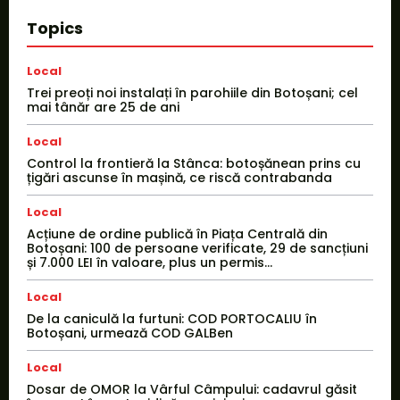
Topics
Local
Trei preoți noi instalați în parohiile din Botoșani; cel
mai tânăr are 25 de ani
Local
Control la frontieră la Stânca: botoșănean prins cu
țigări ascunse în mașină, ce riscă contrabanda
Local
Acțiune de ordine publică în Piața Centrală din
Botoșani: 100 de persoane verificate, 29 de sancțiuni
și 7.000 LEI în valoare, plus un permis...
Local
De la caniculă la furtuni: COD PORTOCALIU în
Botoșani, urmează COD GALBen
Local
Dosar de OMOR la Vârful Câmpului: cadavrul găsit