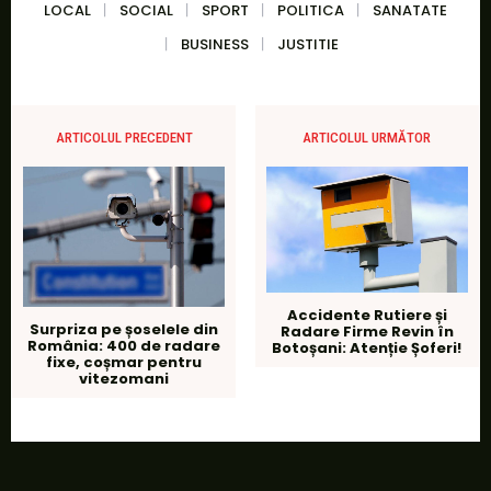
LOCAL
SOCIAL
SPORT
POLITICA
SANATATE
BUSINESS
JUSTITIE
ARTICOLUL PRECEDENT
ARTICOLUL URMĂTOR
Accidente Rutiere și
Surpriza pe șoselele din
Radare Firme Revin în
România: 400 de radare
Botoșani: Atenție Șoferi!
fixe, coșmar pentru
vitezomani