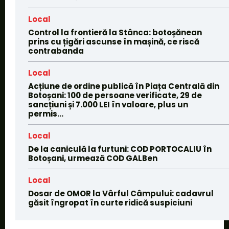
Local
Control la frontieră la Stânca: botoșănean
prins cu țigări ascunse în mașină, ce riscă
contrabanda
Local
Acțiune de ordine publică în Piața Centrală din
Botoșani: 100 de persoane verificate, 29 de
sancțiuni și 7.000 LEI în valoare, plus un
permis...
Local
De la caniculă la furtuni: COD PORTOCALIU în
Botoșani, urmează COD GALBen
Local
Dosar de OMOR la Vârful Câmpului: cadavrul
găsit îngropat în curte ridică suspiciuni