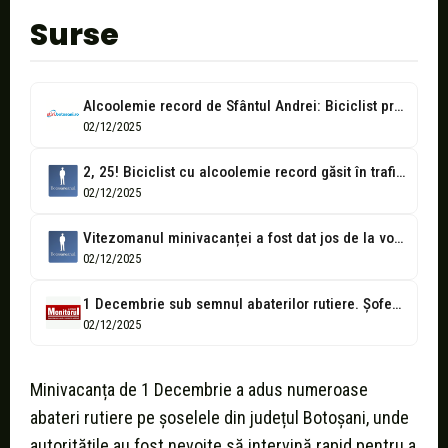
Surse
Alcoolemie record de Sfântul Andrei: Biciclist prins cu 2,25 pe etilotest, la...
02/12/2025
2, 25! Biciclist cu alcoolemie record găsit în trafic de polițiști
02/12/2025
Vitezomanul minivacanței a fost dat jos de la volan, cu CÂT a...
02/12/2025
1 Decembrie sub semnul abaterilor rutiere. Şofer băut la Darabani, vitezoman la...
02/12/2025
Minivacanța de 1 Decembrie a adus numeroase
abateri rutiere pe șoselele din județul Botoșani, unde
autoritățile au fost nevoite să intervină rapid pentru a