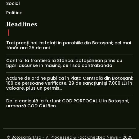
Social
Politica
Headlines
Trei preoți noi instalați în parohiile din Botoșani; cel mai
tânăr are 25 de ani
Control la frontieră la Stânca: botoșănean prins cu
țigări ascunse în mașină, ce riscă contrabanda
Acțiune de ordine publică în Piața Centrală din Botoșani:
100 de persoane verificate, 29 de sancțiuni și 7.000 LEI în
valoare, plus un permis...
De la caniculă la furtuni: COD PORTOCALIU în Botoșani,
urmează COD GALBen
© Botosani247.ro - AI Processed & Fact Checked News - 2025