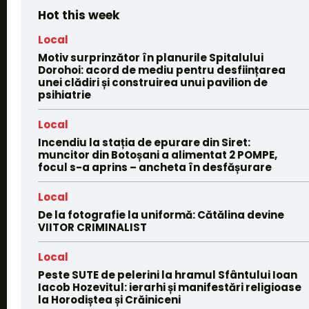
Hot this week
Local
Motiv surprinzător în planurile Spitalului
Dorohoi: acord de mediu pentru desființarea
unei clădiri și construirea unui pavilion de
psihiatrie
Local
Incendiu la stația de epurare din Siret:
muncitor din Botoșani a alimentat 2 POMPE,
focul s-a aprins – ancheta în desfășurare
Local
De la fotografie la uniformă: Cătălina devine
VIITOR CRIMINALIST
Local
Peste SUTE de pelerini la hramul Sfântului Ioan
Iacob Hozevitul: ierarhi și manifestări religioase
la Horodiștea și Crăiniceni