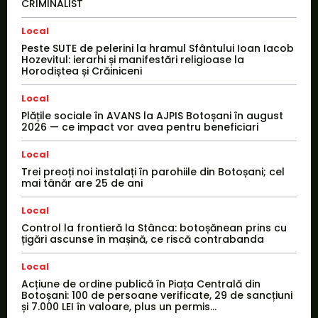
CRIMINALIST
Local
Peste SUTE de pelerini la hramul Sfântului Ioan Iacob
Hozevitul: ierarhi și manifestări religioase la
Horodiștea și Crăiniceni
Local
Plățile sociale în AVANS la AJPIS Botoșani în august
2026 — ce impact vor avea pentru beneficiari
Local
Trei preoți noi instalați în parohiile din Botoșani; cel
mai tânăr are 25 de ani
Local
Control la frontieră la Stânca: botoșănean prins cu
țigări ascunse în mașină, ce riscă contrabanda
Local
Acțiune de ordine publică în Piața Centrală din
Botoșani: 100 de persoane verificate, 29 de sancțiuni
și 7.000 LEI în valoare, plus un permis...