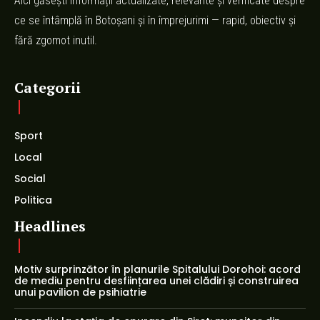
Aici găsești informații actualizate, relevante și verificate despre
ce se întâmplă în Botoșani și în împrejurimi — rapid, obiectiv și
fără zgomot inutil.
Categorii
Sport
Local
Social
Politica
Headlines
Motiv surprinzător în planurile Spitalului Dorohoi: acord
de mediu pentru desființarea unei clădiri și construirea
unui pavilion de psihiatrie