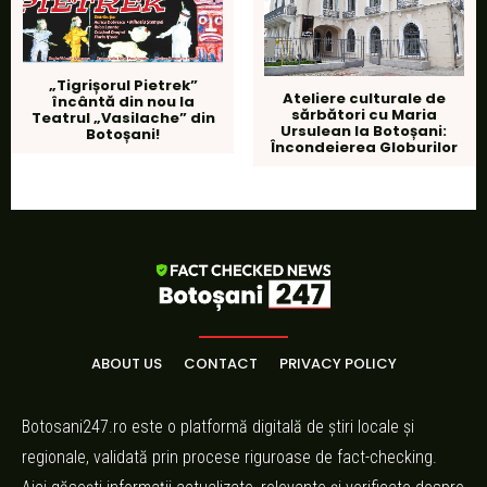
„Tigrișorul Pietrek”
Ateliere culturale de
încântă din nou la
sărbători cu Maria
Teatrul „Vasilache” din
Ursulean la Botoșani:
Botoșani!
Încondeierea Globurilor
ABOUT US
CONTACT
PRIVACY POLICY
Botosani247.ro este o platformă digitală de știri locale și
regionale, validată prin procese riguroase de fact-checking.