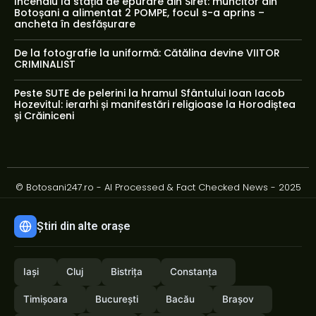
Incendiu la stația de epurare din Siret: muncitor din
Botoșani a alimentat 2 POMPE, focul s-a aprins –
ancheta în desfășurare
De la fotografie la uniformă: Cătălina devine VIITOR
CRIMINALIST
Peste SUTE de pelerini la hramul Sfântului Ioan Iacob
Hozevitul: ierarhi și manifestări religioase la Horodiștea
și Crăiniceni
© Botosani247.ro - AI Processed & Fact Checked News - 2025
Știri din alte orașe
Iași
Cluj
Bistrița
Constanța
Timișoara
București
Bacău
Brașov