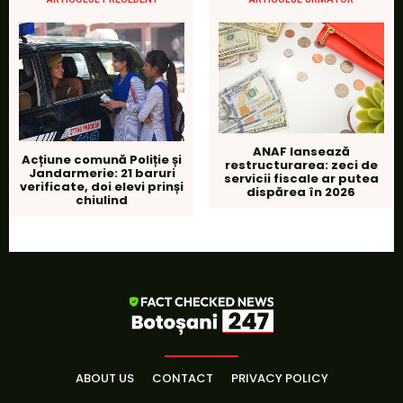
ANAF lansează
Acțiune comună Poliție și
restructurarea: zeci de
Jandarmerie: 21 baruri
servicii fiscale ar putea
verificate, doi elevi prinși
dispărea în 2026
chiulind
ABOUT US
CONTACT
PRIVACY POLICY