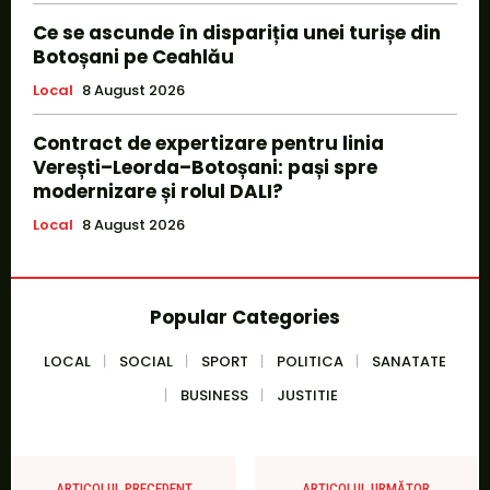
Ce se ascunde în dispariția unei turișe din
Botoșani pe Ceahlău
Local
8 August 2026
Contract de expertizare pentru linia
Verești–Leorda–Botoșani: pași spre
modernizare și rolul DALI?
Local
8 August 2026
Popular Categories
LOCAL
SOCIAL
SPORT
POLITICA
SANATATE
BUSINESS
JUSTITIE
ARTICOLUL PRECEDENT
ARTICOLUL URMĂTOR