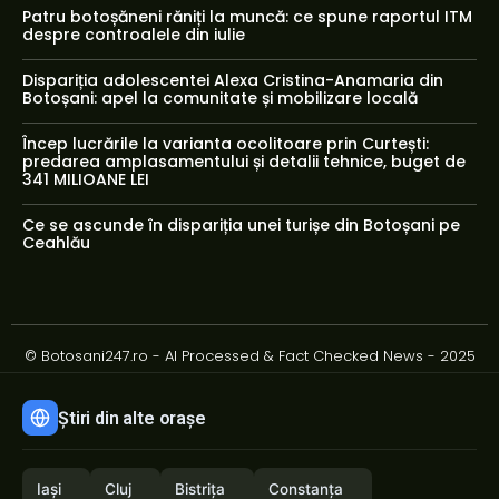
Patru botoșăneni răniți la muncă: ce spune raportul ITM
despre controalele din iulie
Dispariția adolescentei Alexa Cristina-Anamaria din
Botoșani: apel la comunitate și mobilizare locală
Încep lucrările la varianta ocolitoare prin Curtești:
predarea amplasamentului și detalii tehnice, buget de
341 MILIOANE LEI
Ce se ascunde în dispariția unei turișe din Botoșani pe
Ceahlău
© Botosani247.ro - AI Processed & Fact Checked News - 2025
Știri din alte orașe
Iași
Cluj
Bistrița
Constanța