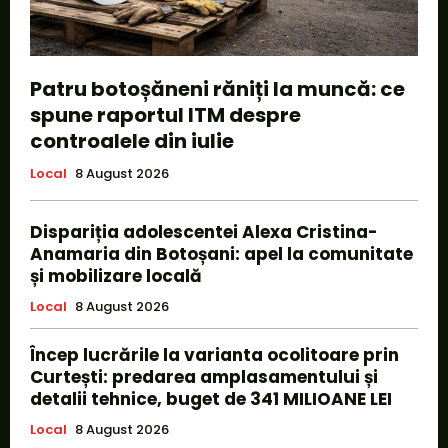
Patru botoșăneni răniți la muncă: ce
spune raportul ITM despre
controalele din iulie
Local
8 August 2026
Dispariția adolescentei Alexa Cristina-
Anamaria din Botoșani: apel la comunitate
și mobilizare locală
Local
8 August 2026
Încep lucrările la varianta ocolitoare prin
Curtești: predarea amplasamentului și
detalii tehnice, buget de 341 MILIOANE LEI
Local
8 August 2026