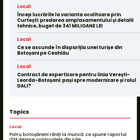
Local
Încep lucrările la varianta ocolitoare prin
Curtești: predarea amplasamentului și detalii
tehnice, buget de 341 MILIOANE LEI
Local
Ce se ascunde în dispariția unei turișe din
Botoșani pe Ceahlău
Local
Contract de expertizare pentru linia Verești–
Leorda–Botoșani: pași spre modernizare și rolul
DALI?
Topics
Local
Patru botoșăneni răniți la muncă: ce spune raportul
ITM despre controalele din iulie