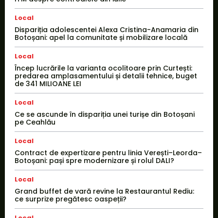
Local
Dispariția adolescentei Alexa Cristina-Anamaria din
Botoșani: apel la comunitate și mobilizare locală
Local
Încep lucrările la varianta ocolitoare prin Curtești:
predarea amplasamentului și detalii tehnice, buget
de 341 MILIOANE LEI
Local
Ce se ascunde în dispariția unei turișe din Botoșani
pe Ceahlău
Local
Contract de expertizare pentru linia Verești–Leorda–
Botoșani: pași spre modernizare și rolul DALI?
Local
Grand buffet de vară revine la Restaurantul Rediu:
ce surprize pregătesc oaspeții?
Local