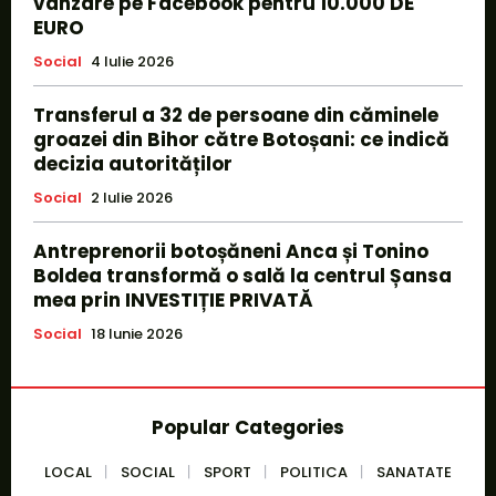
vânzare pe Facebook pentru 10.000 DE
EURO
Social
4 Iulie 2026
Transferul a 32 de persoane din căminele
groazei din Bihor către Botoșani: ce indică
decizia autorităților
Social
2 Iulie 2026
Antreprenorii botoșăneni Anca și Tonino
Boldea transformă o sală la centrul Șansa
mea prin INVESTIȚIE PRIVATĂ
Social
18 Iunie 2026
Popular Categories
LOCAL
SOCIAL
SPORT
POLITICA
SANATATE