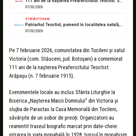
111 ani de la nașterea Preafericitului Teoctist: Slujbe de parastas și omagiu...
07/02/2026
STIRIBOTOSANI
Patriarhul Teoctist, pomenit în localitatea natală, la 111 ani de la naștere!...
07/02/2026
Pe 7 februarie 2026, comunitatea din Tocileni și satul
Victoria (com. Stăuceni, jud. Botoșani) a comemorat
111 ani de la nașterea Preafericitului Teoctist
Arăpașu (n. 7 februarie 1915).
Evenimentele locale au inclus Sfânta Liturghie la
Biserica „Nașterea Maicii Domnului” din Victoria și
slujba de Parastas la Casa Memorială din Tocileni,
săvârșite de un sobor de preoți. Organizatorii au
reamintit traseul biografic marcat prin date-cheie:
intrarea în viața monahală în 1928, tunsul în monahism