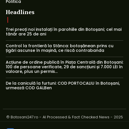
Politica
Headlines
Trei preoți noi instalați în parohiile din Botoșani; cel mai
tânăr are 25 de ani
Control la frontieră la Stânca: botoșănean prins cu
țigări ascunse în mașină, ce riscă contrabanda
Acțiune de ordine publică în Piața Centrală din Botoșani:
100 de persoane verificate, 29 de sancțiuni și 7.000 LEI în
valoare, plus un permis...
De la caniculă la furtuni: COD PORTOCALIU în Botoșani,
urmează COD GALBen
© Botosani247.ro - AI Processed & Fact Checked News - 2025