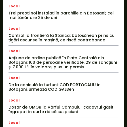
Local
Trei preoți noi instalați în parohiile din Botoșani; cel
mai tânăr are 25 de ani
Local
Control la frontieră la Stânca: botoșănean prins cu
țigări ascunse în mașină, ce riscă contrabanda
Local
Acțiune de ordine publică în Piața Centrală din
Botoșani: 100 de persoane verificate, 29 de sancțiuni
și 7.000 LEI în valoare, plus un permis...
Local
De la caniculă la furtuni: COD PORTOCALIU în
Botoșani, urmează COD GALBen
Local
Dosar de OMOR la Vârful Câmpului: cadavrul găsit
îngropat în curte ridică suspiciuni
Local