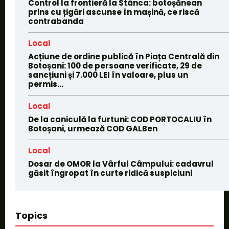
Control la frontieră la Stânca: botoșănean
prins cu țigări ascunse în mașină, ce riscă
contrabanda
Local
Acțiune de ordine publică în Piața Centrală din
Botoșani: 100 de persoane verificate, 29 de
sancțiuni și 7.000 LEI în valoare, plus un
permis...
Local
De la caniculă la furtuni: COD PORTOCALIU în
Botoșani, urmează COD GALBen
Local
Dosar de OMOR la Vârful Câmpului: cadavrul
găsit îngropat în curte ridică suspiciuni
Topics