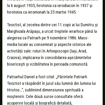
la 6 august 1935, hirotonia ca ierodiacon în 1937 și
hirotonia ca ieromonah la 25 martie 1945.
Teoctist, al zecelea dintre cei 11 copii ai lui Dumitru și
Marghioala Arăpașu, a urcat treptele ierarhice până la
alegerea ca Patriarh pe 9 noiembrie 1986. Mass-
media locale au consemnat și aspecte istorice ale
activității sale: roluri în Arhiepiscopii (Iași, Arad,
Craiova), implicarea în consolidarea așezămintelor
bisericești și vizibilitatea în perioada comunistă.
Patriarhul Daniel a fost citat: „Părintele Patriarh
Teoctist a răspândit în jurul său lumină din lumina lui
Hristos…”, subliniind dimensiunea spirituală a
moștenirii. Cele două surse consultate oferă
acoperire locală și biografică detaliată,