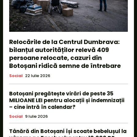
Relocările de la Centrul Dumbrava:
bilanțul autorităților relevă 409
persoane relocate, cazuri din
Botoșani ridică semne de întrebare
Social
22 Iulie 2026
Botoșani pregătește virări de peste 35
MILIOANE LEI pentru alocații și indemnizații
– cine intră în calendar?
Social
9 Iulie 2026
Tânără din Botoșani își scoate bebelușul la