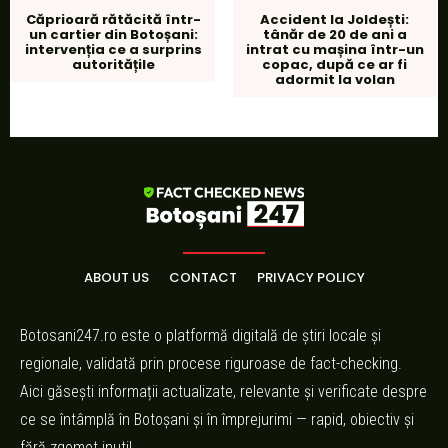
Căprioară rătăcită într-
Accident la Joldești:
un cartier din Botoșani:
tânăr de 20 de ani a
intervenția ce a surprins
intrat cu mașina într-un
autoritățile
copac, după ce ar fi
adormit la volan
ABOUT US
CONTACT
PRIVACY POLICY
Botosani247.ro este o platformă digitală de știri locale și
regionale, validată prin procese riguroase de fact-checking.
Aici găsești informații actualizate, relevante și verificate despre
ce se întâmplă în Botoșani și în împrejurimi — rapid, obiectiv și
fără zgomot inutil.