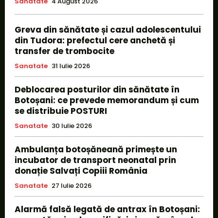
Sanatate
4 August 2026
Greva din sănătate și cazul adolescentului
din Tudora: prefectul cere anchetă și
transfer de trombocite
Sanatate
31 Iulie 2026
Deblocarea posturilor din sănătate în
Botoșani: ce prevede memorandum și cum
se distribuie POSTURI
Sanatate
30 Iulie 2026
Ambulanța botoșăneană primește un
incubator de transport neonatal prin
donație Salvați Copiii România
Sanatate
27 Iulie 2026
Alarmă falsă legată de antrax în Botoșani: