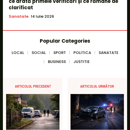
ce arată primele verificări și ce rămâne de
clarificat
Sanatate
14 Iulie 2026
Popular Categories
LOCAL
SOCIAL
SPORT
POLITICA
SANATATE
BUSINESS
JUSTITIE
ARTICOLUL PRECEDENT
ARTICOLUL URMĂTOR