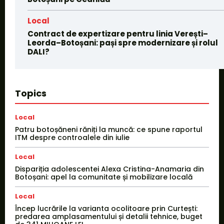
Local
Contract de expertizare pentru linia Verești–
Leorda–Botoșani: pași spre modernizare și rolul
DALI?
Topics
Local
Patru botoșăneni răniți la muncă: ce spune raportul
ITM despre controalele din iulie
Local
Dispariția adolescentei Alexa Cristina-Anamaria din
Botoșani: apel la comunitate și mobilizare locală
Local
Încep lucrările la varianta ocolitoare prin Curtești:
predarea amplasamentului și detalii tehnice, buget