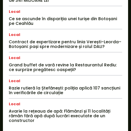
de 341 MILIOANE LEI
Local
Ce se ascunde în dispariția unei turișe din Botoșani
pe Ceahlău
Local
Contract de expertizare pentru linia Verești–Leorda–
Botoșani: pași spre modernizare și rolul DALI?
Local
Grand buffet de vară revine la Restaurantul Rediu:
ce surprize pregătesc oaspeții?
Local
Razie rutieră la Ștefănești: poliția aplică 107 sancțiuni
în verificările de circulație
Local
Avarie la rețeaua de apă: Flămânzi și 11 localități
rămân fără apă după lucrări executate de un
constructor