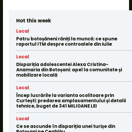
Hot this week
Local
Patru botoșăneni răniți la muncă: ce spune
raportul ITM despre controalele din iulie
Local
Dispariția adolescentei Alexa Cristina-
Anamaria din Botoșani: apel la comunitate și
mobilizare locală
Local
Încep lucrările la varianta ocolitoare prin
Curtești: predarea amplasamentului și detalii
tehnice, buget de 341 MILIOANE LEI
Local
Ce se ascunde în dispariția unei turișe din
Botoșani pe Ceahlău