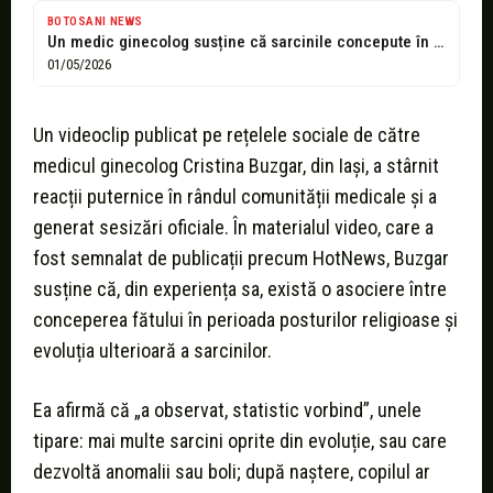
BOTOSANI NEWS
Un medic ginecolog susține că sarcinile concepute în post au riscuri mai...
01/05/2026
Un videoclip publicat pe rețelele sociale de către
medicul ginecolog Cristina Buzgar, din Iași, a stârnit
reacții puternice în rândul comunității medicale și a
generat sesizări oficiale. În materialul video, care a
fost semnalat de publicații precum HotNews, Buzgar
susține că, din experiența sa, există o asociere între
conceperea fătului în perioada posturilor religioase și
evoluția ulterioară a sarcinilor.
Ea afirmă că „a observat, statistic vorbind”, unele
tipare: mai multe sarcini oprite din evoluție, sau care
dezvoltă anomalii sau boli; după naștere, copilul ar