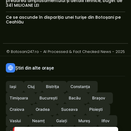
predarea amplasamentului și detalii tehnice, buget de
341 MILIOANE LEI
Ce se ascunde în dispariția unei turișe din Botoșani pe
Ceahlău
© Botosani247.ro - AI Processed & Fact Checked News - 2025
Știri din alte orașe
Iași
Cluj
Bistrița
Constanța
Timișoara
București
Bacău
Brașov
Craiova
Oradea
Suceava
Ploiești
Vaslui
Neamț
Galați
Mureș
Ilfov