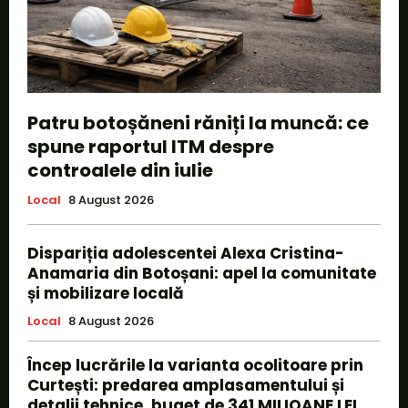
Patru botoșăneni răniți la muncă: ce
spune raportul ITM despre
controalele din iulie
Local
8 August 2026
Dispariția adolescentei Alexa Cristina-
Anamaria din Botoșani: apel la comunitate
și mobilizare locală
Local
8 August 2026
Încep lucrările la varianta ocolitoare prin
Curtești: predarea amplasamentului și
detalii tehnice, buget de 341 MILIOANE LEI