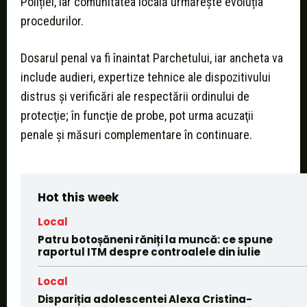
Poliției, iar comunitatea locală urmărește evoluția
procedurilor.
Dosarul penal va fi înaintat Parchetului, iar ancheta va
include audieri, expertize tehnice ale dispozitivului
distrus şi verificări ale respectării ordinului de
protecţie; în funcţie de probe, pot urma acuzaţii
penale şi măsuri complementare în continuare.
Hot this week
Local
Patru botoșăneni răniți la muncă: ce spune
raportul ITM despre controalele din iulie
Local
Dispariția adolescentei Alexa Cristina-