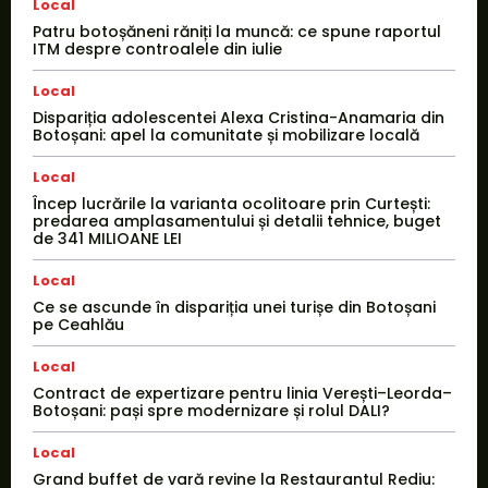
Local
Patru botoșăneni răniți la muncă: ce spune raportul
ITM despre controalele din iulie
Local
Dispariția adolescentei Alexa Cristina-Anamaria din
Botoșani: apel la comunitate și mobilizare locală
Local
Încep lucrările la varianta ocolitoare prin Curtești:
predarea amplasamentului și detalii tehnice, buget
de 341 MILIOANE LEI
Local
Ce se ascunde în dispariția unei turișe din Botoșani
pe Ceahlău
Local
Contract de expertizare pentru linia Verești–Leorda–
Botoșani: pași spre modernizare și rolul DALI?
Local
Grand buffet de vară revine la Restaurantul Rediu: