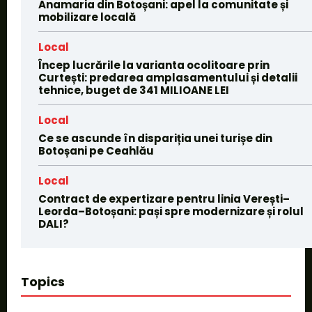
Anamaria din Botoșani: apel la comunitate și
mobilizare locală
Local
Încep lucrările la varianta ocolitoare prin
Curtești: predarea amplasamentului și detalii
tehnice, buget de 341 MILIOANE LEI
Local
Ce se ascunde în dispariția unei turișe din
Botoșani pe Ceahlău
Local
Contract de expertizare pentru linia Verești–
Leorda–Botoșani: pași spre modernizare și rolul
DALI?
Topics