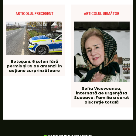
ARTICOLUL PRECEDENT
ARTICOLUL URMĂTOR
Botoșani: 6 șoferi fără
permis și 39 de amenzi în
acțiune surprinzătoare
Sofia Vicoveanca,
internată de urgență la
Suceava: Familia a cerut
discreție totală