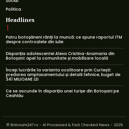
Social
Politica
Headlines
Patru botoșăneni răniți la muncă: ce spune raportul ITM
despre controalele din iulie
Dispariția adolescentei Alexa Cristina-Anamaria din
Botoșani: apel la comunitate și mobilizare locală
Încep lucrările la varianta ocolitoare prin Curtești:
predarea amplasamentului și detalii tehnice, buget de
341 MILIOANE LEI
Ce se ascunde în dispariția unei turișe din Botoșani pe
Ceahlău
© Botosani247.ro - AI Processed & Fact Checked News - 2025