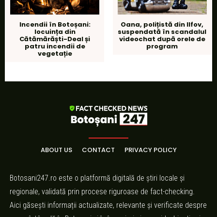
Oana, polițistă din Ilfov,
Incendii în Botoșani:
suspendată în scandalul
locuința din
videochat după orele de
Cătămărăști-Deal și
program
patru incendii de
vegetație
ABOUT US
CONTACT
PRIVACY POLICY
Botosani247.ro este o platformă digitală de știri locale și
regionale, validată prin procese riguroase de fact-checking.
Aici găsești informații actualizate, relevante și verificate despre