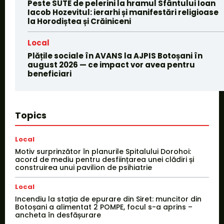
Peste SUTE de pelerini la hramul Sfântului Ioan
Iacob Hozevitul: ierarhi și manifestări religioase
la Horodiștea și Crăiniceni
Local
Plățile sociale în AVANS la AJPIS Botoșani în
august 2026 — ce impact vor avea pentru
beneficiari
Topics
Local
Motiv surprinzător în planurile Spitalului Dorohoi:
acord de mediu pentru desființarea unei clădiri și
construirea unui pavilion de psihiatrie
Local
Incendiu la stația de epurare din Siret: muncitor din
Botoșani a alimentat 2 POMPE, focul s-a aprins –
ancheta în desfășurare