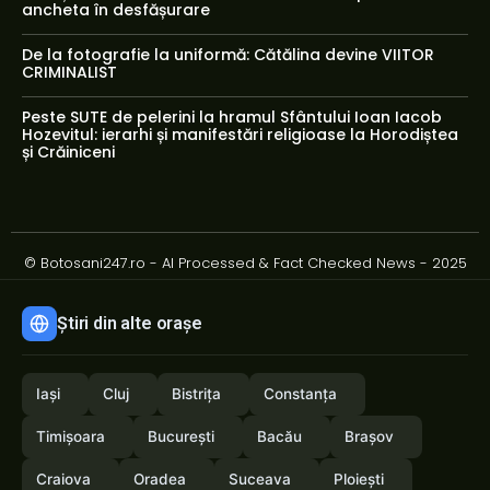
ancheta în desfășurare
De la fotografie la uniformă: Cătălina devine VIITOR
CRIMINALIST
Peste SUTE de pelerini la hramul Sfântului Ioan Iacob
Hozevitul: ierarhi și manifestări religioase la Horodiștea
și Crăiniceni
© Botosani247.ro - AI Processed & Fact Checked News - 2025
Știri din alte orașe
Iași
Cluj
Bistrița
Constanța
Timișoara
București
Bacău
Brașov
Craiova
Oradea
Suceava
Ploiești