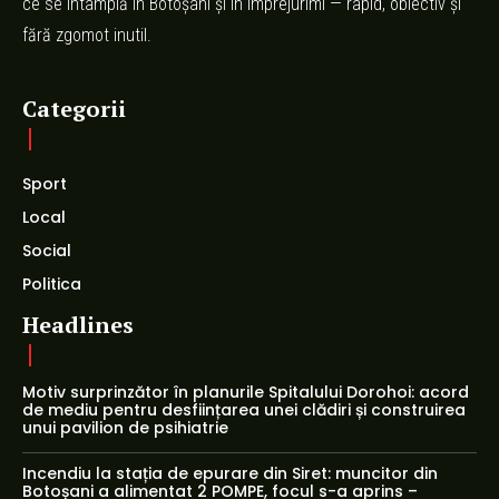
ce se întâmplă în Botoșani și în împrejurimi — rapid, obiectiv și
fără zgomot inutil.
Categorii
Sport
Local
Social
Politica
Headlines
Motiv surprinzător în planurile Spitalului Dorohoi: acord
de mediu pentru desființarea unei clădiri și construirea
unui pavilion de psihiatrie
Incendiu la stația de epurare din Siret: muncitor din
Botoșani a alimentat 2 POMPE, focul s-a aprins –