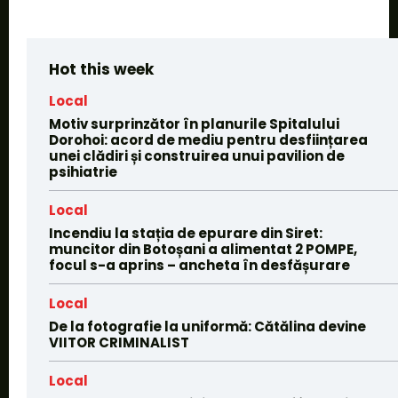
Hot this week
Local
Motiv surprinzător în planurile Spitalului
Dorohoi: acord de mediu pentru desființarea
unei clădiri și construirea unui pavilion de
psihiatrie
Local
Incendiu la stația de epurare din Siret:
muncitor din Botoșani a alimentat 2 POMPE,
focul s-a aprins – ancheta în desfășurare
Local
De la fotografie la uniformă: Cătălina devine
VIITOR CRIMINALIST
Local