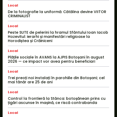
Local
De la fotografie la uniformă: Cătălina devine VIITOR
CRIMINALIST
Local
Peste SUTE de pelerini la hramul Sfântului Ioan Iacob
Hozevitul: ierarhi și manifestări religioase la
Horodiștea și Crăiniceni
Local
Plățile sociale în AVANS la AJPIS Botoșani în august
2026 — ce impact vor avea pentru beneficiari
Local
Trei preoți noi instalați în parohiile din Botoșani; cel
mai tânăr are 25 de ani
Local
Control la frontieră la Stânca: botoșănean prins cu
țigări ascunse în mașină, ce riscă contrabanda
Local