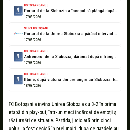
BOTOSANEANUL
Portarul de la Slobozia a început să plângă după înfrângerea cu Botoșani: Suntem...
17/03/2026
ȘTIRI BOTOȘANI
Portarul de la Unirea Slobozia a părăsit interviul în lacrimi, după meciul...
17/03/2026
BOTOSANEANUL
Antrenorul de la Slobozia, dărâmat după înfrângerea cu Botoșani: Este groaznic
17/03/2026
BOTOSANEANUL
Iftime, după victoria din prelungiri cu Slobozia: Este una dintre cele mai...
18/03/2026
FC Botoșani a învins Unirea Slobozia cu 3-2 în prima
etapă din play-out, într-un meci încărcat de emoții și
răsturnări de situație. Partida, judiciară prin cinci
goluri, a fost decisă în prelungiri, după ce gazdele au