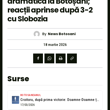
dramatică la Botoșani;
reacții aprinse după 3-2
cu Slobozia
By
News Botosani
18 martie 2026
Surse
BOTOSANEANUL
Croitoru, după prima victorie: Doamne-Doamne ține și cu oamenii care îndrăznesc mai mult
17/03/2026