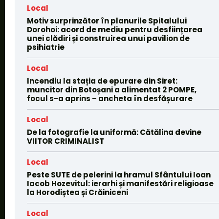
Local
Motiv surprinzător în planurile Spitalului
Dorohoi: acord de mediu pentru desființarea
unei clădiri și construirea unui pavilion de
psihiatrie
Local
Incendiu la stația de epurare din Siret:
muncitor din Botoșani a alimentat 2 POMPE,
focul s-a aprins – ancheta în desfășurare
Local
De la fotografie la uniformă: Cătălina devine
VIITOR CRIMINALIST
Local
Peste SUTE de pelerini la hramul Sfântului Ioan
Iacob Hozevitul: ierarhi și manifestări religioase
la Horodiștea și Crăiniceni
Local