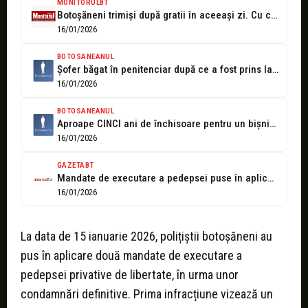
MONITORULBT
Botoșăneni trimiși după gratii în aceeași zi. Cu ce au gresit
16/01/2026
BOTOSANEANUL
Șofer băgat în penitenciar după ce a fost prins la volan cu...
16/01/2026
BOTOSANEANUL
Aproape CINCI ani de închisoare pentru un bișnițar de la Botoșani
16/01/2026
GAZETABT
Mandate de executare a pedepsei puse în aplicare de polițiștii botoșăneni
16/01/2026
La data de 15 ianuarie 2026, polițiștii botoșăneni au
pus în aplicare două mandate de executare a
pedepsei privative de libertate, în urma unor
condamnări definitive. Prima infracțiune vizează un