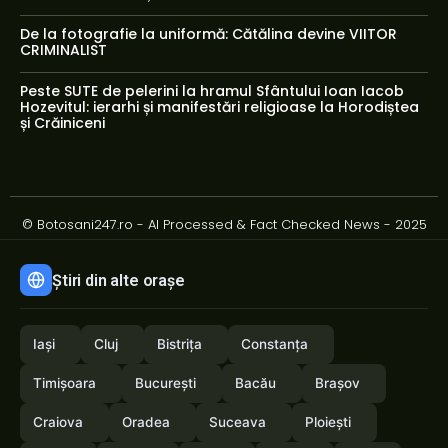
De la fotografie la uniformă: Cătălina devine VIITOR
CRIMINALIST
Peste SUTE de pelerini la hramul Sfântului Ioan Iacob
Hozevitul: ierarhi și manifestări religioase la Horodiștea
și Crăiniceni
© Botosani247.ro - AI Processed & Fact Checked News - 2025
Știri din alte orașe
Iași
Cluj
Bistrița
Constanța
Timișoara
București
Bacău
Brașov
Craiova
Oradea
Suceava
Ploiești