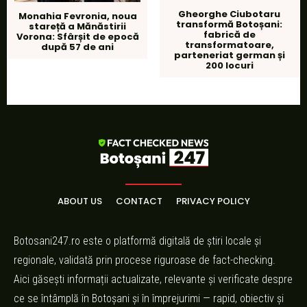
Gheorghe Ciubotaru
Monahia Fevronia, noua
transformă Botoșani:
stareță a Mănăstirii
fabrică de
Vorona: Sfârșit de epocă
transformatoare,
după 57 de ani
parteneriat german și
200 locuri
ABOUT US
CONTACT
PRIVACY POLICY
Botosani247.ro este o platformă digitală de știri locale și
regionale, validată prin procese riguroase de fact-checking.
Aici găsești informații actualizate, relevante și verificate despre
ce se întâmplă în Botoșani și în împrejurimi — rapid, obiectiv și