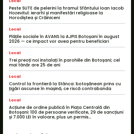
Local
Peste SUTE de pelerini la hramul Sfântului Ioan Iacob
Hozevitul: ierarhi și manifestări religioase la
Horodiștea și Crăiniceni
Local
Plățile sociale în AVANS la AJPIS Botoșani în august
2026 — ce impact vor avea pentru beneficiari
Local
Trei preoți noi instalați în parohiile din Botoșani; cel
mai tânăr are 25 de ani
Local
Control la frontieră la Stânca: botoșănean prins cu
țigări ascunse în mașină, ce riscă contrabanda
Local
Acțiune de ordine publică în Piața Centrală din
Botoșani: 100 de persoane verificate, 29 de sancțiuni
și 7.000 LEI în valoare, plus un permis...