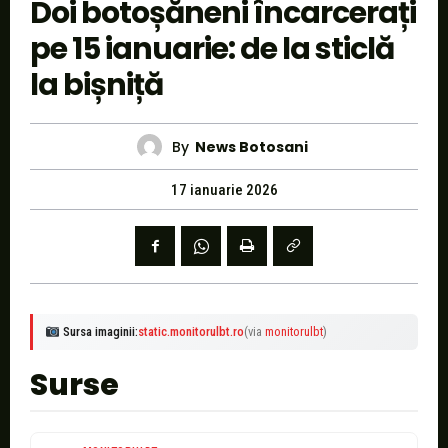
Doi botoșăneni încarcerați
pe 15 ianuarie: de la sticlă
la bișniță
By
News Botosani
17 ianuarie 2026
Sursa imaginii:
static.monitorulbt.ro
(via
monitorulbt
)
Surse