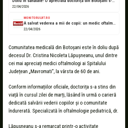
Doliu în sănătate! O apreciată doctoriță din Botoșani s-a stins din viață
22/04/2026
MONITORULBT.RO
A salvat vederea a mii de copii: un medic oftalmolog botoșănean s-a...
22/04/2026
Comunitatea medicală din Botoșani este în doliu după
decesul Dr. Cristina Nicoleta Lăpușneanu, unul dintre
cei mai apreciați medici oftalmologi ai Spitalului
Județean „Mavromati”, la vârsta de 60 de ani.
Conform informațiilor oficiale, doctorița s-a stins din
viață în cursul zilei de marți, lăsând în urmă o carieră
dedicată salvării vederii copiilor și o comunitate
îndurerată. Specializată în oftalmologie pediatrică, dr.
Lăpușneanu s-a remarcat printr-o activitate