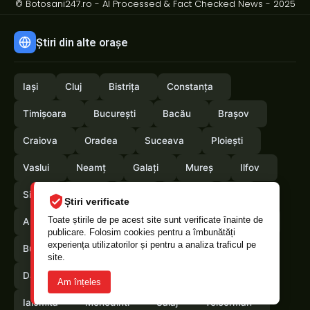
© Botosani247.ro - AI Processed & Fact Checked News - 2025
Știri din alte orașe
Iași
Cluj
Bistrița
Constanța
Timișoara
București
Bacău
Brașov
Craiova
Oradea
Suceava
Ploiești
Vaslui
Neamț
Galați
Mureș
Ilfov
Sibiu
Arad
Alba
Tulcea
Olt
Știri verificate
Toate știrile de pe acest site sunt verificate înainte de
Arges
Maramures
Vrancea
Satumare
publicare. Folosim cookies pentru a îmbunătăți
experiența utilizatorilor și pentru a analiza traficul pe
Buzau
Braila
Calarasi
Caras-Severin
site.
Dambovita
Giurgiu
Gorj
Hunedoara
Am înțeles
Ialomita
Mehedinti
Salaj
Teleorman