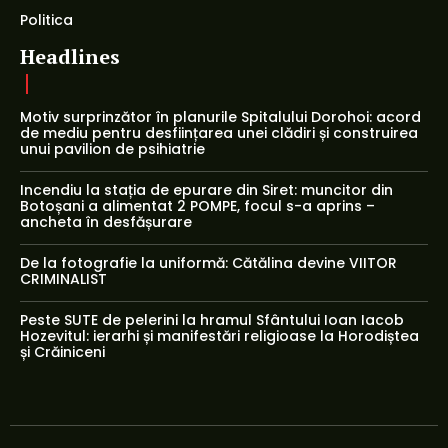
Politica
Headlines
Motiv surprinzător în planurile Spitalului Dorohoi: acord
de mediu pentru desființarea unei clădiri și construirea
unui pavilion de psihiatrie
Incendiu la stația de epurare din Siret: muncitor din
Botoșani a alimentat 2 POMPE, focul s-a aprins –
ancheta în desfășurare
De la fotografie la uniformă: Cătălina devine VIITOR
CRIMINALIST
Peste SUTE de pelerini la hramul Sfântului Ioan Iacob
Hozevitul: ierarhi și manifestări religioase la Horodiștea
și Crăiniceni