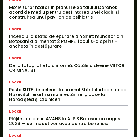
Motiv surprinzător în planurile Spitalului Dorohoi:
acord de mediu pentru desființarea unei clădiri și
construirea unui pavilion de psihiatrie
Local
Incendiu la stația de epurare din Siret: muncitor din
Botoșani a alimentat 2 POMPE, focul s-a aprins –
ancheta în desfășurare
Local
De la fotografie la uniformă: Cătălina devine VIITOR
CRIMINALIST
Local
Peste SUTE de pelerini la hramul Sfântului Ioan Iacob
Hozevitul: ierarhi și manifestări religioase la
Horodiștea și Crăiniceni
Local
Plățile sociale în AVANS la AJPIS Botoșani în august
2026 — ce impact vor avea pentru beneficiari
Local