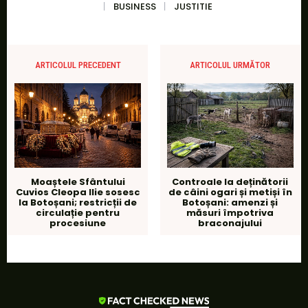
BUSINESS
JUSTITIE
ARTICOLUL PRECEDENT
ARTICOLUL URMĂTOR
Moaștele Sfântului
Controale la deținătorii
Cuvios Cleopa Ilie sosesc
de câini ogari și metiși în
la Botoșani; restricții de
Botoșani: amenzi și
circulație pentru
măsuri împotriva
procesiune
braconajului