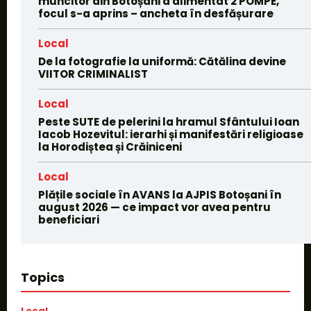
muncitor din Botoșani a alimentat 2 POMPE,
focul s-a aprins – ancheta în desfășurare
Local
De la fotografie la uniformă: Cătălina devine
VIITOR CRIMINALIST
Local
Peste SUTE de pelerini la hramul Sfântului Ioan
Iacob Hozevitul: ierarhi și manifestări religioase
la Horodiștea și Crăiniceni
Local
Plățile sociale în AVANS la AJPIS Botoșani în
august 2026 — ce impact vor avea pentru
beneficiari
Topics
Local