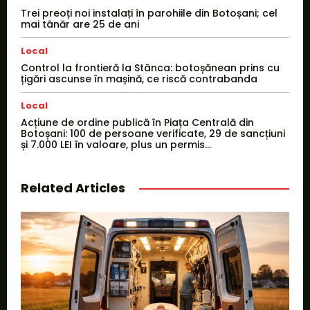
Trei preoți noi instalați în parohiile din Botoșani; cel
mai tânăr are 25 de ani
Local
Control la frontieră la Stânca: botoșănean prins cu
țigări ascunse în mașină, ce riscă contrabanda
Local
Acțiune de ordine publică în Piața Centrală din
Botoșani: 100 de persoane verificate, 29 de sancțiuni
și 7.000 LEI în valoare, plus un permis...
Related Articles