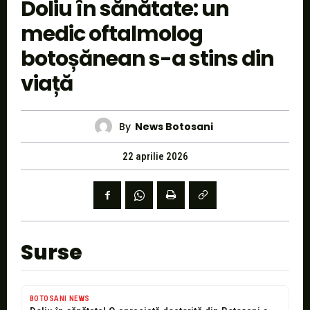
Doliu în sănătate: un
medic oftalmolog
botoșănean s-a stins din
viață
By
News Botosani
22 aprilie 2026
Surse
BOTOSANI NEWS