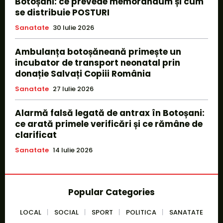
Botoșani: ce prevede memorandum și cum
se distribuie POSTURI
Sanatate
30 Iulie 2026
Ambulanța botoșăneană primește un
incubator de transport neonatal prin
donație Salvați Copiii România
Sanatate
27 Iulie 2026
Alarmă falsă legată de antrax în Botoșani:
ce arată primele verificări și ce rămâne de
clarificat
Sanatate
14 Iulie 2026
Popular Categories
LOCAL
SOCIAL
SPORT
POLITICA
SANATATE