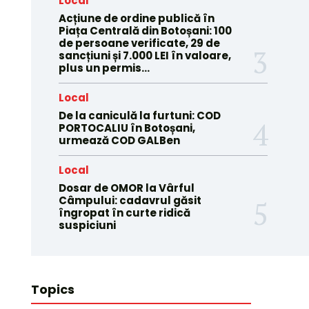
Local
Acțiune de ordine publică în
Piața Centrală din Botoșani: 100
de persoane verificate, 29 de
sancțiuni și 7.000 LEI în valoare,
plus un permis...
Local
De la caniculă la furtuni: COD
PORTOCALIU în Botoșani,
urmează COD GALBen
Local
Dosar de OMOR la Vârful
Câmpului: cadavrul găsit
îngropat în curte ridică
suspiciuni
Topics