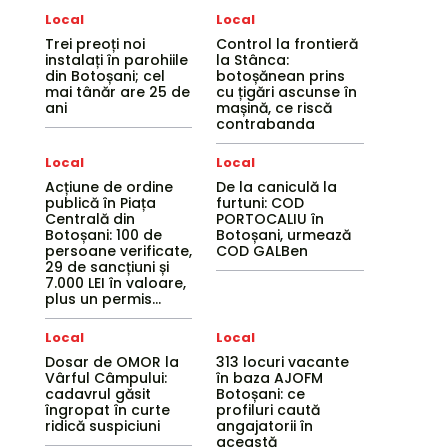
Local
Local
Trei preoți noi
Control la frontieră
instalați în parohiile
la Stânca:
din Botoșani; cel
botoșănean prins
mai tânăr are 25 de
cu țigări ascunse în
ani
mașină, ce riscă
contrabanda
Local
Local
Acțiune de ordine
De la caniculă la
publică în Piața
furtuni: COD
Centrală din
PORTOCALIU în
Botoșani: 100 de
Botoșani, urmează
persoane verificate,
COD GALBen
29 de sancțiuni și
7.000 LEI în valoare,
plus un permis...
Local
Local
Dosar de OMOR la
313 locuri vacante
Vârful Câmpului:
în baza AJOFM
cadavrul găsit
Botoșani: ce
îngropat în curte
profiluri caută
ridică suspiciuni
angajatorii în
această