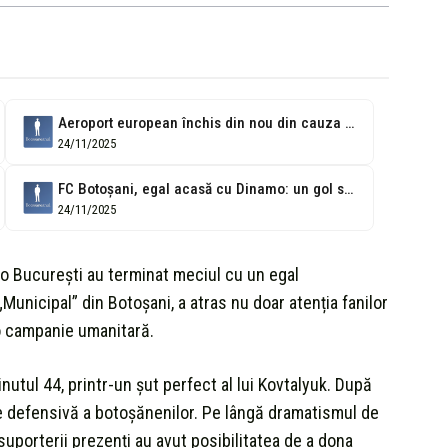
Aeroport european închis din nou din cauza baloanelor suspecte
24/11/2025
FC Botoșani, egal acasă cu Dinamo: un gol superb, altul din greșeală...
24/11/2025
mo București au terminat meciul cu un egal
Municipal” din Botoșani, a atras nu doar atenția fanilor
r-o campanie umanitară.
nutul 44, printr-un șut perfect al lui Kovtalyuk. După
re defensivă a botoșănenilor. Pe lângă dramatismul de
suporterii prezenți au avut posibilitatea de a dona