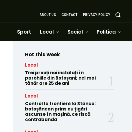
ABOUT US
CONTACT
PRIVACY POLICY
Sport
Local
Social
Politica
Hot this week
Local
Trei preoți noi instalați în
parohiile din Botoșani; cel mai
tânăr are 25 de ani
Local
Control la frontieră la Stânca:
botoșănean prins cu țigări
ascunse în mașină, ce riscă
contrabanda