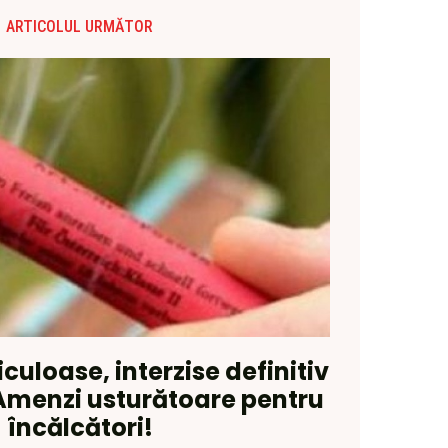
ARTICOLUL URMĂTOR
culoase, interzise definitiv
 Amenzi usturătoare pentru
încălcători!