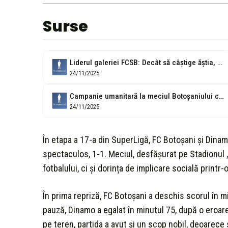
Surse
Liderul galeriei FCSB: Decât să câștige ăștia, mai bine Botoșani!
24/11/2025
Campanie umanitară la meciul Botoșaniului cu Dinamo
24/11/2025
În etapa a 17-a din SuperLigă, FC Botoșani și Dina
spectaculos, 1-1. Meciul, desfășurat pe Stadionul „
fotbalului, ci și dorința de implicare socială print
În prima repriză, FC Botoșani a deschis scorul în mi
pauză, Dinamo a egalat în minutul 75, după o eroa
pe teren, partida a avut și un scop nobil, deoarece 