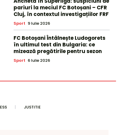
Anchetă în Superligă: suspiciuni de
pariuri la meciul FC Botoșani – CFR
Cluj, în contextul investigațiilor FRF
Sport
9 Iulie 2026
FC Botoșani Întâlnește Ludogorets
în ultimul test din Bulgaria: ce
mizează pregătirile pentru sezon
Sport
6 Iulie 2026
ESS
JUSTITIE