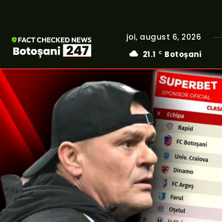
joi, august 6, 2026
21.1
Botoșani
C