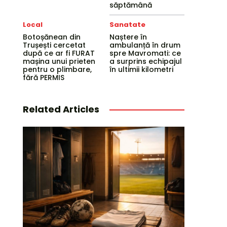
săptămână
Local
Sanatate
Botoșănean din
Naștere în
Trușești cercetat
ambulanță în drum
după ce ar fi FURAT
spre Mavromati: ce
mașina unui prieten
a surprins echipajul
pentru o plimbare,
în ultimii kilometri
fără PERMIS
Related Articles