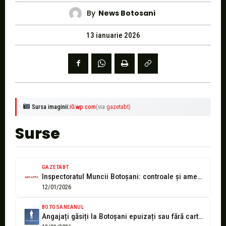
By
News Botosani
13 ianuarie 2026
Sursa imaginii:
i0.wp.com
(via
gazetabt
)
Surse
GAZETABT
Inspectoratul Muncii Botoșani: controale și amenzi pentru angajatori în luna decembrie
12/01/2026
BOTOSANEANUL
Angajați găsiți la Botoșani epuizați sau fără carte de muncă, șefii lor...