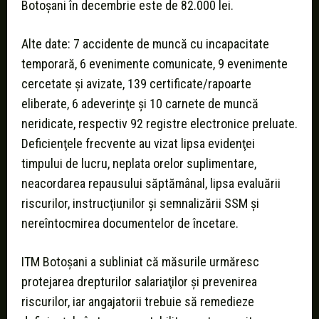
Botoşani în decembrie este de 82.000 lei.
Alte date: 7 accidente de muncă cu incapacitate
temporară, 6 evenimente comunicate, 9 evenimente
cercetate şi avizate, 139 certificate/rapoarte
eliberate, 6 adeverinţe şi 10 carnete de muncă
neridicate, respectiv 92 registre electronice preluate.
Deficienţele frecvente au vizat lipsa evidenţei
timpului de lucru, neplata orelor suplimentare,
neacordarea repausului săptămânal, lipsa evaluării
riscurilor, instrucţiunilor şi semnalizării SSM şi
nereîntocmirea documentelor de încetare.
ITM Botoșani a subliniat că măsurile urmăresc
protejarea drepturilor salariaţilor şi prevenirea
riscurilor, iar angajatorii trebuie să remedieze