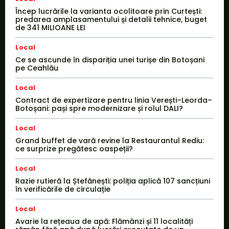
Încep lucrările la varianta ocolitoare prin Curtești:
predarea amplasamentului și detalii tehnice, buget
de 341 MILIOANE LEI
Local
Ce se ascunde în dispariția unei turișe din Botoșani
pe Ceahlău
Local
Contract de expertizare pentru linia Verești–Leorda–
Botoșani: pași spre modernizare și rolul DALI?
Local
Grand buffet de vară revine la Restaurantul Rediu:
ce surprize pregătesc oaspeții?
Local
Razie rutieră la Ștefănești: poliția aplică 107 sancțiuni
în verificările de circulație
Local
Avarie la rețeaua de apă: Flămânzi și 11 localități