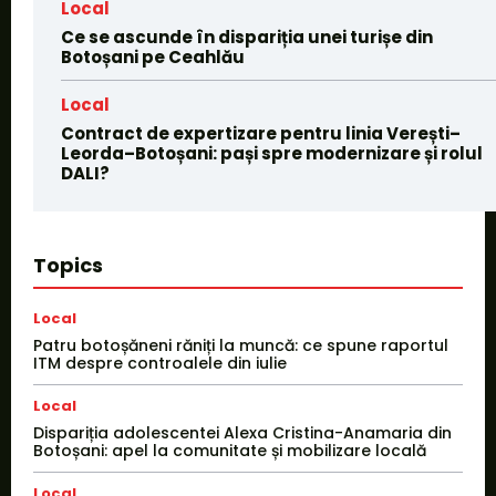
Local
Ce se ascunde în dispariția unei turișe din
Botoșani pe Ceahlău
Local
Contract de expertizare pentru linia Verești–
Leorda–Botoșani: pași spre modernizare și rolul
DALI?
Topics
Local
Patru botoșăneni răniți la muncă: ce spune raportul
ITM despre controalele din iulie
Local
Dispariția adolescentei Alexa Cristina-Anamaria din
Botoșani: apel la comunitate și mobilizare locală
Local