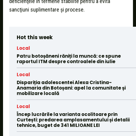
deficienţele în termene stabilite pentru a evita
sancţiuni suplimentare şi procese.
Hot this week
Local
Patru botoșăneni răniți la muncă: ce spune
raportul ITM despre controalele din iulie
Local
Dispariția adolescentei Alexa Cristina-
Anamaria din Botoșani: apel la comunitate și
mobilizare locală
Local
Încep lucrările la varianta ocolitoare prin
Curtești: predarea amplasamentului și detalii
tehnice, buget de 341 MILIOANE LEI