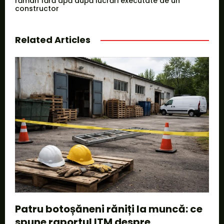
rămân fără apă după lucrări executate de un
constructor
Related Articles
Patru botoșăneni răniți la muncă: ce
spune raportul ITM despre