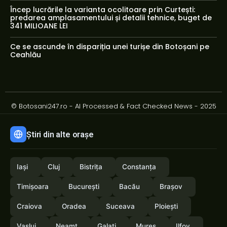
Încep lucrările la varianta ocolitoare prin Curtești:
predarea amplasamentului și detalii tehnice, buget de
341 MILIOANE LEI
Ce se ascunde în dispariția unei turișe din Botoșani pe
Ceahlău
© Botosani247.ro - AI Processed & Fact Checked News - 2025
Știri din alte orașe
Iași
Cluj
Bistrița
Constanța
Timișoara
București
Bacău
Brașov
Craiova
Oradea
Suceava
Ploiești
Vaslui
Neamț
Galați
Mureș
Ilfov