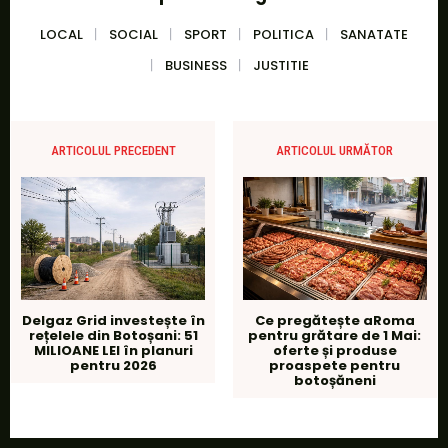
LOCAL
SOCIAL
SPORT
POLITICA
SANATATE
BUSINESS
JUSTITIE
ARTICOLUL PRECEDENT
ARTICOLUL URMĂTOR
Delgaz Grid investește în
Ce pregătește aRoma
rețelele din Botoșani: 51
pentru grătare de 1 Mai:
MILIOANE LEI în planuri
oferte și produse
pentru 2026
proaspete pentru
botoșăneni