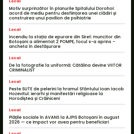
Local
Motiv surprinzător în planurile Spitalului Dorohoi:
acord de mediu pentru desființarea unei clădiri și
construirea unui pavilion de psihiatrie
Local
Incendiu la stația de epurare din Siret: muncitor din
Botoșani a alimentat 2 POMPE, focul s-a aprins –
ancheta în desfășurare
Local
De la fotografie la uniformă: Cătălina devine VIITOR
CRIMINALIST
Local
Peste SUTE de pelerini la hramul Sfântului Ioan Iacob
Hozevitul: ierarhi și manifestări religioase la
Horodiștea și Crăiniceni
Local
Plățile sociale în AVANS la AJPIS Botoșani în august
2026 — ce impact vor avea pentru beneficiari
Local