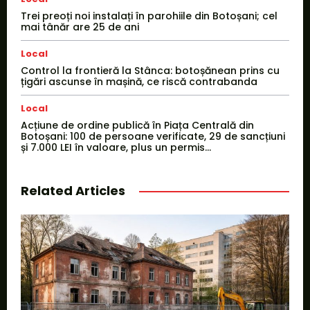
Trei preoți noi instalați în parohiile din Botoșani; cel
mai tânăr are 25 de ani
Local
Control la frontieră la Stânca: botoșănean prins cu
țigări ascunse în mașină, ce riscă contrabanda
Local
Acțiune de ordine publică în Piața Centrală din
Botoșani: 100 de persoane verificate, 29 de sancțiuni
și 7.000 LEI în valoare, plus un permis...
Related Articles