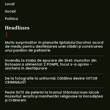
Local
Social
Politica
Headlines
Motiv surprinzător în planurile Spitalului Dorohoi: acord
de mediu pentru desființarea unei clădiri și construirea
unui pavilion de psihiatrie
Incendiu la stația de epurare din Siret: muncitor din
Botoșani a alimentat 2 POMPE, focul s-a aprins –
ancheta în desfășurare
De la fotografie la uniformă: Cătălina devine VIITOR
CRIMINALIST
Peste SUTE de pelerini la hramul Sfântului Ioan Iacob
Hozevitul: ierarhi și manifestări religioase la Horodiștea
și Crăiniceni