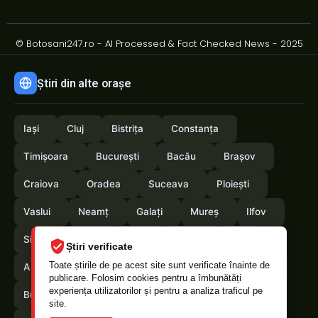
© Botosani247.ro - AI Processed & Fact Checked News - 2025
Știri din alte orașe
Iași
Cluj
Bistrița
Constanța
Timișoara
București
Bacău
Brașov
Craiova
Oradea
Suceava
Ploiești
Vaslui
Neamț
Galați
Mureș
Ilfov
Sibiu
Arad
Alba
Tulcea
Olt
Știri verificate
Toate știrile de pe acest site sunt verificate înainte de
Arges
Maramures
Vrancea
Satumare
publicare. Folosim cookies pentru a îmbunătăți
experiența utilizatorilor și pentru a analiza traficul pe
Buzau
Braila
Calarasi
Caras-Severin
site.