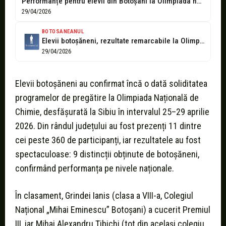
Performanțe pentru elevii din Botoșani la Olimpiada națională de chimie. Iată rezultatele!
29/04/2026
BOTOSANEANUL
Elevii botoșăneni, rezultate remarcabile la Olimpiada de Chimie: 9 distincții la nivel...
29/04/2026
Elevii botoșăneni au confirmat încă o dată soliditatea
programelor de pregătire la Olimpiada Națională de
Chimie, desfășurată la Sibiu în intervalul 25–29 aprilie
2026. Din rândul județului au fost prezenți 11 dintre
cei peste 360 de participanți, iar rezultatele au fost
spectaculoase: 9 distincții obținute de botoșăneni,
confirmând performanța pe nivele naționale.
În clasament, Grindei Ianis (clasa a VIII-a, Colegiul
Național „Mihai Eminescu” Botoșani) a cucerit Premiul
III, iar Mihai Alexandru Țibichi (tot din același colegiu,