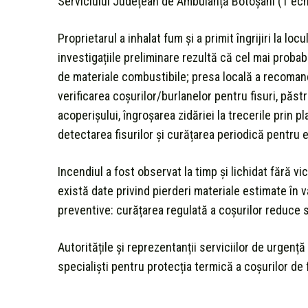
Serviciului Județean de Ambulanță Botoșani (1 ech
Proprietarul a inhalat fum și a primit îngrijiri la locu
investigațiile preliminare rezultă că cel mai proba
de materiale combustibile; presa locală a recomand
verificarea coșurilor/burlanelor pentru fisuri, păs
acoperișului, îngroșarea zidăriei la trecerile prin p
detectarea fisurilor și curățarea periodică pentru 
Incendiul a fost observat la timp și lichidat fără v
există date privind pierderi materiale estimate în v
preventive: curățarea regulată a coșurilor reduce s
Autoritățile și reprezentanții serviciilor de urgenț
specialiști pentru protecția termică a coșurilor de