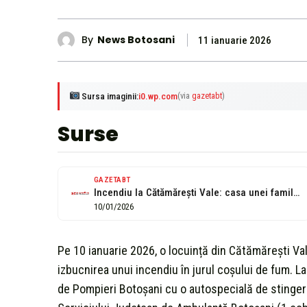
By
News Botosani
11 ianuarie 2026
Sursa imaginii:
i0.wp.com
(via
gazetabt
)
Surse
GAZETABT
Incendiu la Cătămărești Vale: casa unei familii, salvată de pompieri după ce...
10/01/2026
Pe 10 ianuarie 2026, o locuință din Cătămărești Val
izbucnirea unui incendiu în jurul coșului de fum. La
de Pompieri Botoșani cu o autospecială de stingere 