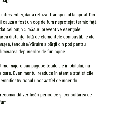
ipaj).
l intervenției, dar a refuzat transportul la spital. Din
bil cauza a fost un coș de fum neprotejat termic față
at cel puțin 5 măsuri preventive esențiale:
trarea distanței față de elementele combustibile ale
lanșee, tencuire/văruire a părții din pod pentru
eliminarea depunerilor de funingine.
ictime majore sau pagube totale ale imobilului; nu
aloare. Evenimentul readuce în atenție statisticile
emnificativ riscul unor astfel de incendii.
ă recomandă verificări periodice și consultarea de
 fum.