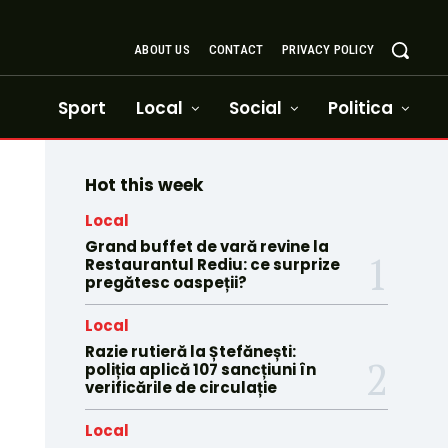
ABOUT US
CONTACT
PRIVACY POLICY
Sport
Local
Social
Politica
Hot this week
Local
Grand buffet de vară revine la
Restaurantul Rediu: ce surprize
pregătesc oaspeții?
Local
Razie rutieră la Ștefănești:
poliția aplică 107 sancțiuni în
verificările de circulație
Local