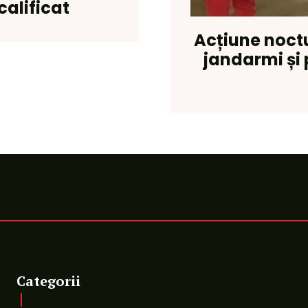
calificat
Acțiune noctu
jandarmi și 
Categorii