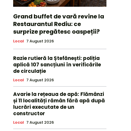
Grand buffet de vară revine la
Restaurantul Rediu: ce
surprize pregătesc oaspeții?
Local
7 August 2026
Razie rutieră la Ștefănești: poliția
aplică 107 sancțiuni în verificările
de circulație
Local
7 August 2026
Avarie la rețeaua de apă: Flămânzi
și 11 localități rămân fără apă după
lucrări executate de un
constructor
Local
7 August 2026