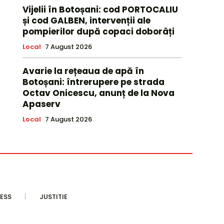
Vijelii în Botoșani: cod PORTOCALIU
și cod GALBEN, intervenții ale
pompierilor după copaci doborâți
Local
7 August 2026
Avarie la rețeaua de apă în
Botoșani: întrerupere pe strada
Octav Onicescu, anunț de la Nova
Apaserv
Local
7 August 2026
ESS
JUSTITIE