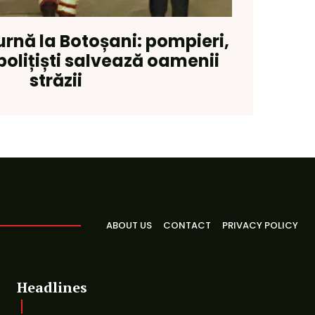
rnă la Botoșani: pompieri,
polițiști salvează oamenii
străzii
ABOUT US
CONTACT
PRIVACY POLICY
Headlines