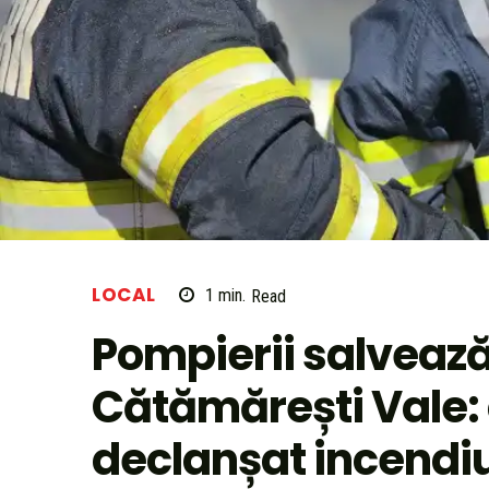
LOCAL
1
min.
Read
Pompierii salvează
Cătămărești Vale: 
declanșat incendi