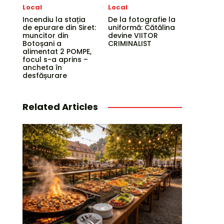
Local
Local
Incendiu la stația
De la fotografie la
de epurare din Siret:
uniformă: Cătălina
muncitor din
devine VIITOR
Botoșani a
CRIMINALIST
alimentat 2 POMPE,
focul s-a aprins –
ancheta în
desfășurare
Related Articles