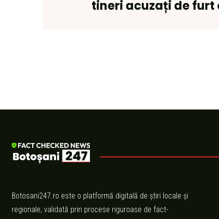
tineri acuzați de furt 
Botosani247.ro este o platformă digitală de știri locale și
regionale, validată prin procese riguroase de fact-