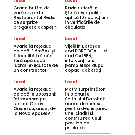
Local
Local
Grand buffet de
Razie rutieră la
vară revine la
Ștefănești: poliția
Restaurantul Rediu:
aplică 107 sancțiuni
ce surprize
în verificările de
pregătesc oaspeții?
circulație
Local
Local
Avarie la rețeaua
Vijelii în Botoșani:
de apă: Flămânzi și
cod PORTOCALIU și
11 localități rămân
cod GALBEN,
fără apă după
intervenții ale
lucrări executate de
pompierilor după
un constructor
copaci doborâți
Local
Local
Avarie la rețeaua
Motiv surprinzător
de apă în Botoșani:
în planurile
întrerupere pe
Spitalului Dorohoi:
strada Octav
acord de mediu
Onicescu, anunț de
pentru desființarea
la Nova Apaserv
unei clădiri și
construirea unui
pavilion de
psihiatrie