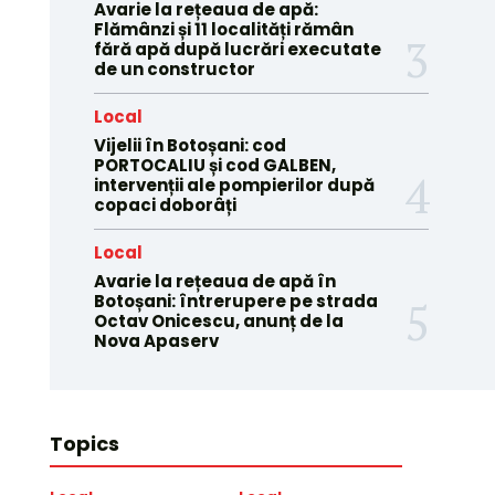
Avarie la rețeaua de apă:
Flămânzi și 11 localități rămân
fără apă după lucrări executate
de un constructor
Local
Vijelii în Botoșani: cod
PORTOCALIU și cod GALBEN,
intervenții ale pompierilor după
copaci doborâți
Local
Avarie la rețeaua de apă în
Botoșani: întrerupere pe strada
Octav Onicescu, anunț de la
Nova Apaserv
Topics