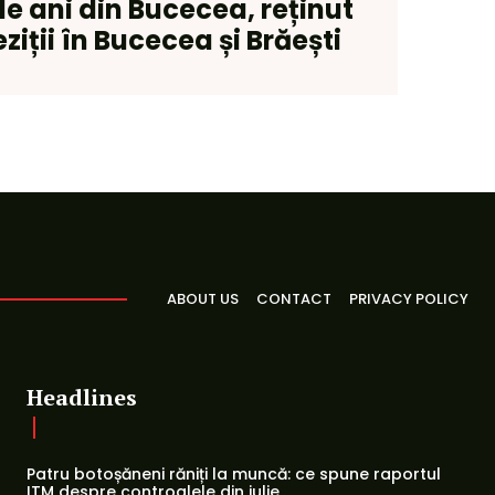
e ani din Bucecea, reținut
iții în Bucecea și Brăești
ABOUT US
CONTACT
PRIVACY POLICY
Headlines
Patru botoșăneni răniți la muncă: ce spune raportul
ITM despre controalele din iulie