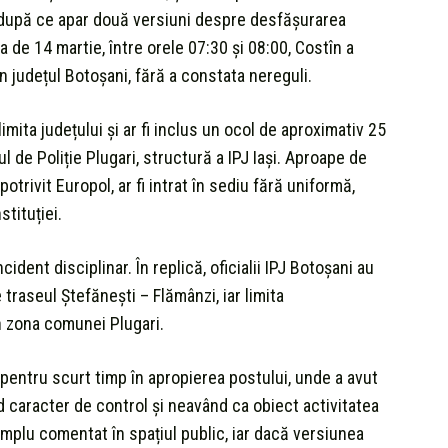
ii după ce apar două versiuni despre desfășurarea
a de 14 martie, între orele 07:30 și 08:00, Costîn a
in județul Botoșani, fără a constata nereguli.
 limita județului și ar fi inclus un ocol de aproximativ 25
tul de Poliție Plugari, structură a IPJ Iași. Aproape de
 potrivit Europol, ar fi intrat în sediu fără uniformă,
stituției.
dent disciplinar. În replică, oficialii IPJ Botoșani au
e traseul Ștefănești – Flămânzi, iar limita
în zona comunei Plugari.
t pentru scurt timp în apropierea postului, unde a avut
nd caracter de control și neavând ca obiect activitatea
mplu comentat în spațiul public, iar dacă versiunea