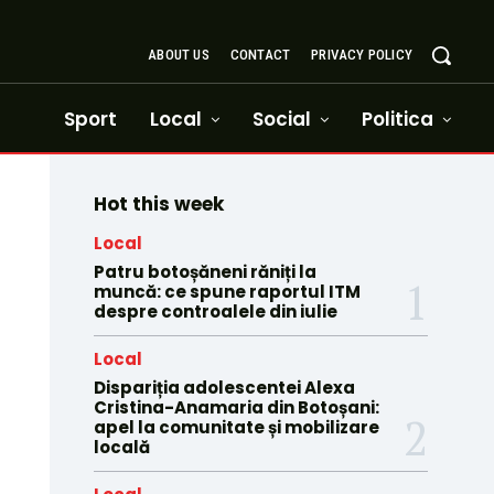
ABOUT US
CONTACT
PRIVACY POLICY
Sport
Local
Social
Politica
Hot this week
Local
Patru botoșăneni răniți la
muncă: ce spune raportul ITM
despre controalele din iulie
Local
Dispariția adolescentei Alexa
Cristina-Anamaria din Botoșani:
apel la comunitate și mobilizare
locală