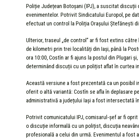
Poliție Județean Botoșani (IPJ), a suscitat discuț
evenimentelor. Potrivit Sindicatului Europol, pe dat
efectuat un control la Poliția Orașului Ștefănești d
Ulterior, traseul „de control” ar fi fost extins către
de kilometri prin trei localități din Iași, până la Pos
ora 10:00, Costîn ar fi ajuns la postul din Plugari și,
determinând discuții cu un polițist aflat în curtea in
Această versiune a fost prezentată ca un posibil inci
oferit o altă variantă: Costîn se afla în deplasare p
administrativă a județului Iași a fost intersectată 
Potrivit comunicatului IPJ, comisarul-șef ar fi opri
o discuție informală cu un polițist, discuția neavâ
profesională a celui din urmă. Evenimentul a fost a