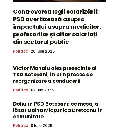
Controversa legii salarizării:
PSD avertizează asupra
impactului asupra medicilor,
profesorilor și altor salariați
din sectorul public
Politica
26 Iulie 2026
Victor Mahalu ales președinte al
TSD Botoșani, în plin proces de
reorganizare a conducerii
Politica
13 Iulie 2026
Doliu în PSD Botoșani: ce mesaj a
lăsat Doina Micșunica Drețcanu în
comunitate
Politica
8 Iulie 2026