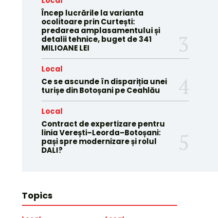
Local
Încep lucrările la varianta
ocolitoare prin Curtești:
predarea amplasamentului și
detalii tehnice, buget de 341
MILIOANE LEI
Local
Ce se ascunde în dispariția unei
turișe din Botoșani pe Ceahlău
Local
Contract de expertizare pentru
linia Verești–Leorda–Botoșani:
pași spre modernizare și rolul
DALI?
Topics