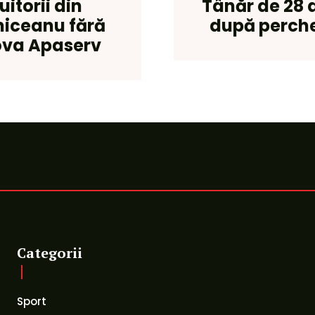
uitorii din
Tânăr de 28 d
niceanu fără
după perchez
Nova Apaserv
Categorii
Sport