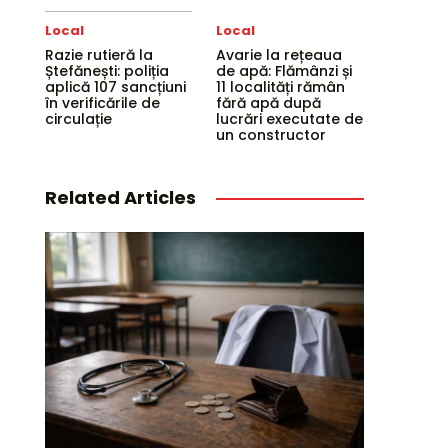
Local
Local
Razie rutieră la
Avarie la rețeaua
Ștefănești: poliția
de apă: Flămânzi și
aplică 107 sancțiuni
11 localități rămân
în verificările de
fără apă după
circulație
lucrări executate de
un constructor
Related Articles