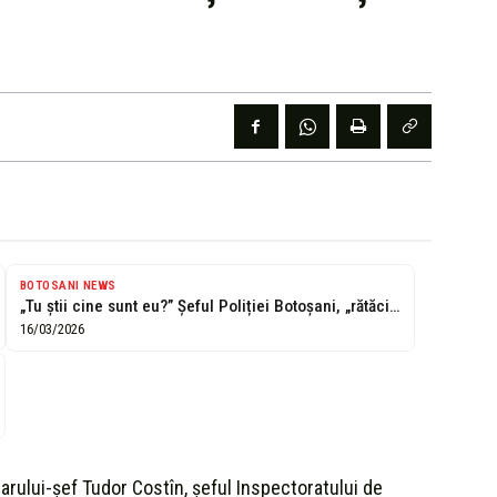
BOTOSANI NEWS
„Tu știi cine sunt eu?” Șeful Poliției Botoșani, „rătăcit” în alt județ....
16/03/2026
sarului-șef Tudor Costîn, șeful Inspectoratului de