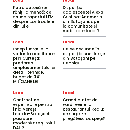
Local
Local
Patru botoșăneni
Dispariția
răniți la muncă: ce
adolescentei Alexa
spune raportul ITM
Cristina-Anamaria
despre controalele
din Botoșani: apel
din iulie
la comunitate și
mobilizare locală
Local
Local
Încep lucrările la
Ce se ascunde în
varianta ocolitoare
dispariția unei turișe
prin Curtești:
din Botoșani pe
predarea
Ceahlău
amplasamentului și
detalii tehnice,
buget de 341
MILIOANE LEI
Local
Local
Contract de
Grand buffet de
expertizare pentru
vară revine la
linia Verești–
Restaurantul Rediu:
Leorda–Botoșani:
ce surprize
pași spre
pregătesc oaspeții?
modernizare și rolul
DALI?