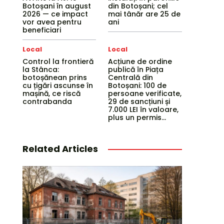
Botoșani în august
din Botoșani; cel
2026 — ce impact
mai tânăr are 25 de
vor avea pentru
ani
beneficiari
Local
Local
Control la frontieră
Acțiune de ordine
la Stânca:
publică în Piața
botoșănean prins
Centrală din
cu țigări ascunse în
Botoșani: 100 de
mașină, ce riscă
persoane verificate,
contrabanda
29 de sancțiuni și
7.000 LEI în valoare,
plus un permis...
Related Articles