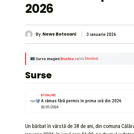
2026
By
News Botosani
3 ianuarie 2026
Sursa imaginii:
btonline.ro
(via
btonline
)
Surse
BTONLINE
A rămas fără permis în prima oră din 2026
02/01/2026
Un bărbat în vârstă de 38 de ani, din comuna Călăraș