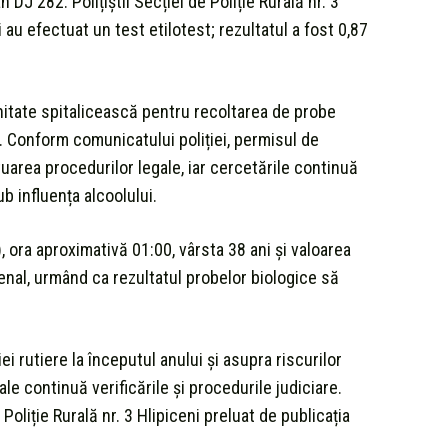
 DJ 282. Polițiștii Secției de Poliție Rurală nr. 3
 au efectuat un test etilotest; rezultatul a fost 0,87
nitate spitalicească pentru recoltarea de probe
i. Conform comunicatului poliției, permisul de
area procedurilor legale, iar cercetările continuă
b influența alcoolului.
 ora aproximativă 01:00, vârsta 38 ani și valoarea
penal, urmând ca rezultatul probelor biologice să
i rutiere la începutul anului și asupra riscurilor
ale continuă verificările și procedurile judiciare.
Poliție Rurală nr. 3 Hlipiceni preluat de publicația