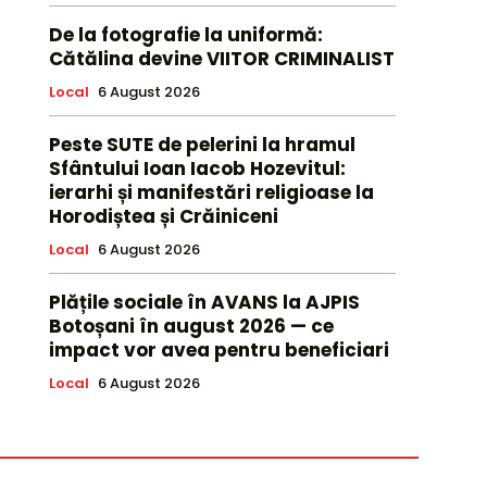
De la fotografie la uniformă:
Cătălina devine VIITOR CRIMINALIST
Local
6 August 2026
Peste SUTE de pelerini la hramul
Sfântului Ioan Iacob Hozevitul:
ierarhi și manifestări religioase la
Horodiștea și Crăiniceni
Local
6 August 2026
Plățile sociale în AVANS la AJPIS
Botoșani în august 2026 — ce
impact vor avea pentru beneficiari
Local
6 August 2026