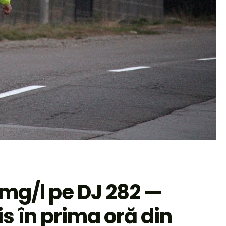
 mg/l pe DJ 282 —
 în prima oră din