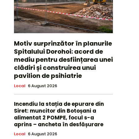
Motiv surprinzător în planurile
Spitalului Dorohoi: acord de
mediu pentru desființarea unei
clădiri și construirea unui
pavilion de psihiatrie
Local
6 August 2026
Incendiu la stația de epurare din
Siret: muncitor din Botoșani a
alimentat 2 POMPE, focul s-a
aprins – ancheta în desfășurare
Local
6 August 2026