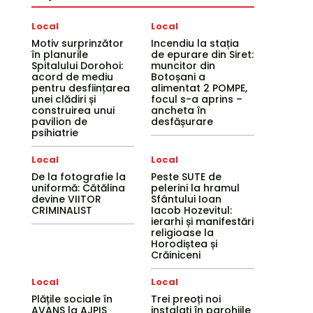
Local
Local
Motiv surprinzător
Incendiu la stația
în planurile
de epurare din Siret:
Spitalului Dorohoi:
muncitor din
acord de mediu
Botoșani a
pentru desființarea
alimentat 2 POMPE,
unei clădiri și
focul s-a aprins –
construirea unui
ancheta în
pavilion de
desfășurare
psihiatrie
Local
Local
De la fotografie la
Peste SUTE de
uniformă: Cătălina
pelerini la hramul
devine VIITOR
Sfântului Ioan
CRIMINALIST
Iacob Hozevitul:
ierarhi și manifestări
religioase la
Horodiștea și
Crăiniceni
Local
Local
Plățile sociale în
Trei preoți noi
AVANS la AJPIS
instalați în parohiile