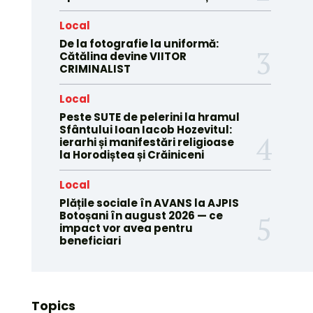
Local
De la fotografie la uniformă:
Cătălina devine VIITOR
CRIMINALIST
Local
Peste SUTE de pelerini la hramul
Sfântului Ioan Iacob Hozevitul:
ierarhi și manifestări religioase
la Horodiștea și Crăiniceni
Local
Plățile sociale în AVANS la AJPIS
Botoșani în august 2026 — ce
impact vor avea pentru
beneficiari
Topics