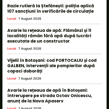
Razie rutieră la Ștefănești: poliția aplică
107 sancțiuni în verificările de circulație
Local
7 August 2026
Avarie la rețeaua de apă: Flămânzi și 11
localități rămân fără apă după lucrări
executate de un constructor
Local
7 August 2026
Vijelii în Botoșani: cod PORTOCALIU și cod
GALBEN, intervenții ale pompierilor după
copaci doborâți
Local
7 August 2026
Avarie la rețeaua de apă în Botoșani:
întrerupere pe strada Octav Onicescu,
anunț de la Nova Apaserv
Local
7 August 2026