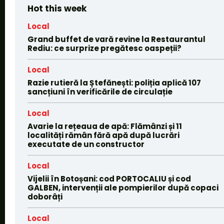
Hot this week
Local
Grand buffet de vară revine la Restaurantul
Rediu: ce surprize pregătesc oaspeții?
Local
Razie rutieră la Ștefănești: poliția aplică 107
sancțiuni în verificările de circulație
Local
Avarie la rețeaua de apă: Flămânzi și 11
localități rămân fără apă după lucrări
executate de un constructor
Local
Vijelii în Botoșani: cod PORTOCALIU și cod
GALBEN, intervenții ale pompierilor după copaci
doborâți
Local