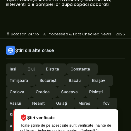
intervenții ale pompierilor după copaci doborâți
© Botosani247.ro - AI Processed & Fact Checked News - 2025
Știri din alte orașe
Iași
Cluj
Bistrița
Constanța
Timișoara
București
Bacău
Brașov
Craiova
Oradea
Suceava
Ploiești
Vaslui
Neamț
Galați
Mureș
Ilfov
Sibiu
Arad
Alba
Tulcea
Olt
Știri verificate
Toate știrile de pe acest site sunt verificate înainte de
Arges
Maramures
Vrancea
Satumare
publicare. Folosim cookies pentru a îmbunătăți