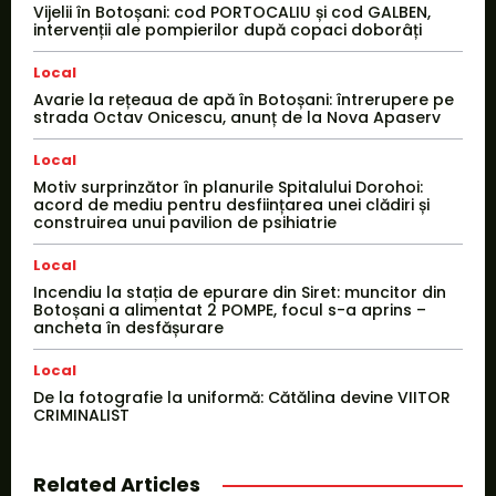
Vijelii în Botoșani: cod PORTOCALIU și cod GALBEN,
intervenții ale pompierilor după copaci doborâți
Local
Avarie la rețeaua de apă în Botoșani: întrerupere pe
strada Octav Onicescu, anunț de la Nova Apaserv
Local
Motiv surprinzător în planurile Spitalului Dorohoi:
acord de mediu pentru desființarea unei clădiri și
construirea unui pavilion de psihiatrie
Local
Incendiu la stația de epurare din Siret: muncitor din
Botoșani a alimentat 2 POMPE, focul s-a aprins –
ancheta în desfășurare
Local
De la fotografie la uniformă: Cătălina devine VIITOR
CRIMINALIST
Related Articles