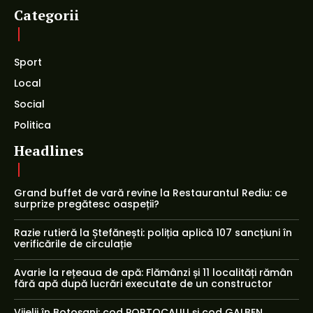
Categorii
Sport
Local
Social
Politica
Headlines
Grand buffet de vară revine la Restaurantul Rediu: ce
surprize pregătesc oaspeții?
Razie rutieră la Ștefănești: poliția aplică 107 sancțiuni în
verificările de circulație
Avarie la rețeaua de apă: Flămânzi și 11 localități rămân
fără apă după lucrări executate de un constructor
Vijelii în Botoșani: cod PORTOCALIU și cod GALBEN,