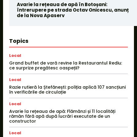
Avarie la rețeaua de apă în Botoșani:
întrerupere pe strada Octav Onicescu, anunț
de la Nova Apaserv
Topics
Local
Grand buffet de vară revine la Restaurantul Rediu:
ce surprize pregătesc oaspeții?
Local
Razie rutieră la Ștefănești: poliția aplică 107 sancțiuni
în verificările de circulație
Local
Avarie la rețeaua de apă: Flămânzi și 11 localități
rămân fără apă după lucrări executate de un
constructor
Local